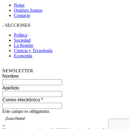
Notas
Quiénes Somos
Contacto
-
SECCIONES
Política
Sociedad
La Región
Ciencia y Tecnología
Economía
NEWSLETTER
Nombre
Apellido
Correo electrónico
*
Este campo es obligatorio.
--