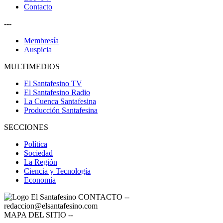
Contacto
---
Membresía
Auspicia
MULTIMEDIOS
El Santafesino TV
El Santafesino Radio
La Cuenca Santafesina
Producción Santafesina
SECCIONES
Política
Sociedad
La Región
Ciencia y Tecnología
Economía
CONTACTO
--
redaccion@elsantafesino.com
MAPA DEL SITIO
--