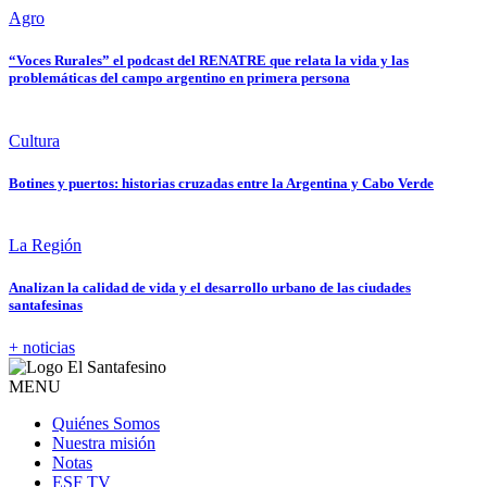
Agro
“Voces Rurales” el podcast del RENATRE que relata la vida y las
problemáticas del campo argentino en primera persona
Cultura
Botines y puertos: historias cruzadas entre la Argentina y Cabo Verde
La Región
Analizan la calidad de vida y el desarrollo urbano de las ciudades
santafesinas
+ noticias
MENU
Quiénes Somos
Nuestra misión
Notas
ESF TV