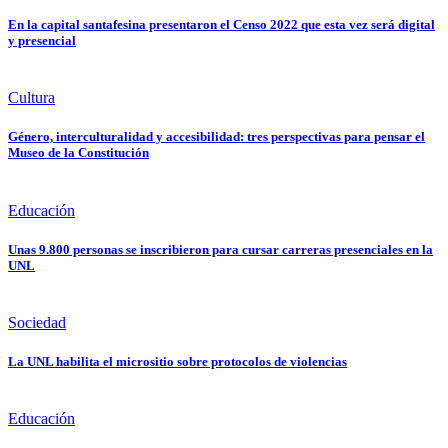
En la capital santafesina presentaron el Censo 2022 que esta vez será digital
y presencial
Cultura
Género, interculturalidad y accesibilidad: tres perspectivas para pensar el
Museo de la Constitución
Educación
Unas 9.800 personas se inscribieron para cursar carreras presenciales en la
UNL
Sociedad
La UNL habilita el micrositio sobre protocolos de violencias
Educación