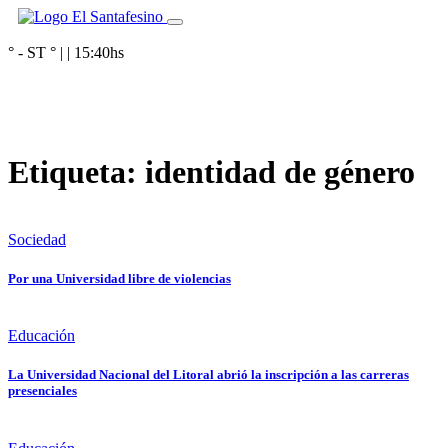
° - ST
° |
|
15:40
hs
Etiqueta:
identidad de género
Sociedad
Por una Universidad libre de violencias
Educación
La Universidad Nacional del Litoral abrió la inscripción a las carreras
presenciales