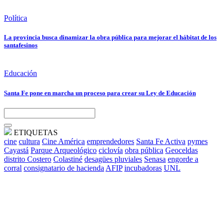
Política
La provincia busca dinamizar la obra pública para mejorar el hábitat de los
santafesinos
Educación
Santa Fe pone en marcha un proceso para crear su Ley de Educación
ETIQUETAS
cine
cultura
Cine América
emprendedores
Santa Fe Activa
pymes
Cayastá
Parque Arqueológico
ciclovía
obra pública
Geoceldas
distrito Costero
Colastiné
desagües pluviales
Senasa
engorde a
corral
consignatario de hacienda
AFIP
incubadoras
UNL