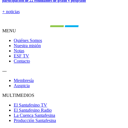
participación de 22 estudiantes de grado y posgrado
+ noticias
MENU
Quiénes Somos
Nuestra misión
Notas
ESF TV
Contacto
---
Membresía
Auspicia
MULTIMEDIOS
El Santafesino TV
El Santafesino Radio
La Cuenca Santafesina
Producción Santafesina