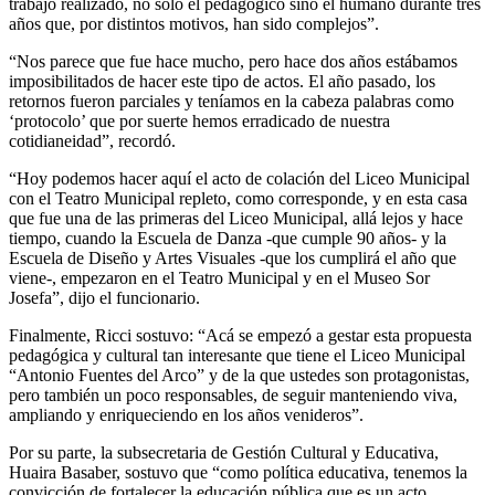
trabajo realizado, no sólo el pedagógico sino el humano durante tres
años que, por distintos motivos, han sido complejos”.
“Nos parece que fue hace mucho, pero hace dos años estábamos
imposibilitados de hacer este tipo de actos. El año pasado, los
retornos fueron parciales y teníamos en la cabeza palabras como
‘protocolo’ que por suerte hemos erradicado de nuestra
cotidianeidad”, recordó.
“Hoy podemos hacer aquí el acto de colación del Liceo Municipal
con el Teatro Municipal repleto, como corresponde, y en esta casa
que fue una de las primeras del Liceo Municipal, allá lejos y hace
tiempo, cuando la Escuela de Danza -que cumple 90 años- y la
Escuela de Diseño y Artes Visuales -que los cumplirá el año que
viene-, empezaron en el Teatro Municipal y en el Museo Sor
Josefa”, dijo el funcionario.
Finalmente, Ricci sostuvo: “Acá se empezó a gestar esta propuesta
pedagógica y cultural tan interesante que tiene el Liceo Municipal
“Antonio Fuentes del Arco” y de la que ustedes son protagonistas,
pero también un poco responsables, de seguir manteniendo viva,
ampliando y enriqueciendo en los años venideros”.
Por su parte, la subsecretaria de Gestión Cultural y Educativa,
Huaira Basaber, sostuvo que “como política educativa, tenemos la
convicción de fortalecer la educación pública que es un acto