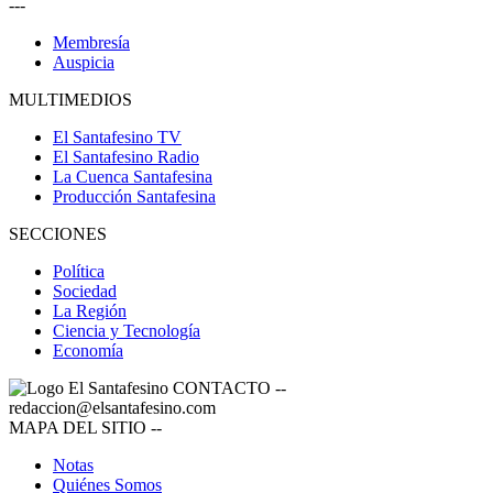
---
Membresía
Auspicia
MULTIMEDIOS
El Santafesino TV
El Santafesino Radio
La Cuenca Santafesina
Producción Santafesina
SECCIONES
Política
Sociedad
La Región
Ciencia y Tecnología
Economía
CONTACTO
--
redaccion@elsantafesino.com
MAPA DEL SITIO
--
Notas
Quiénes Somos