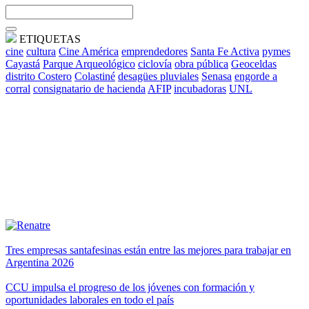
ETIQUETAS
cine
cultura
Cine América
emprendedores
Santa Fe Activa
pymes
Cayastá
Parque Arqueológico
ciclovía
obra pública
Geoceldas
distrito Costero
Colastiné
desagües pluviales
Senasa
engorde a
corral
consignatario de hacienda
AFIP
incubadoras
UNL
Tres empresas santafesinas están entre las mejores para trabajar en
Argentina 2026
CCU impulsa el progreso de los jóvenes con formación y
oportunidades laborales en todo el país