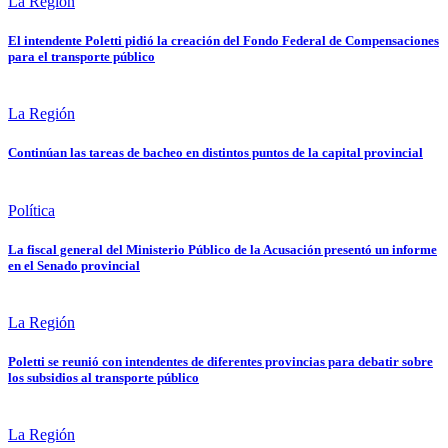
La Región
El intendente Poletti pidió la creación del Fondo Federal de Compensaciones
para el transporte público
La Región
Continúan las tareas de bacheo en distintos puntos de la capital provincial
Política
La fiscal general del Ministerio Público de la Acusación presentó un informe
en el Senado provincial
La Región
Poletti se reunió con intendentes de diferentes provincias para debatir sobre
los subsidios al transporte público
La Región