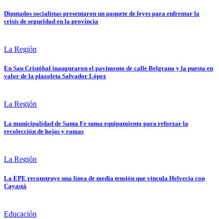
Diputados socialistas presentaron un paquete de leyes para enfrentar la
crisis de seguridad en la provincia
La Región
En San Cristóbal inauguraron el pavimento de calle Belgrano y la puesta en
valor de la plazoleta Salvador López
La Región
La municipalidad de Santa Fe suma equipamiento para reforzar la
recolección de hojas y ramas
La Región
La EPE reconstruye una línea de media tensión que vincula Helvecia con
Cayastá
Educación