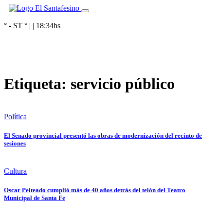
° - ST
° |
|
18:34
hs
Etiqueta:
servicio público
Política
El Senado provincial presentó las obras de modernización del recinto de
sesiones
Cultura
Oscar Peiteado cumplió más de 40 años detrás del telón del Teatro
Municipal de Santa Fe