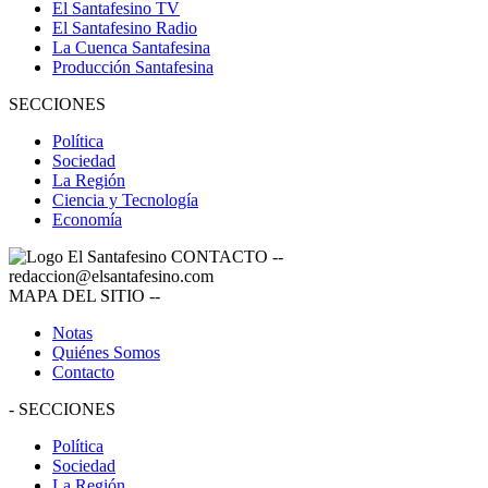
El Santafesino TV
El Santafesino Radio
La Cuenca Santafesina
Producción Santafesina
SECCIONES
Política
Sociedad
La Región
Ciencia y Tecnología
Economía
CONTACTO
--
redaccion@elsantafesino.com
MAPA DEL SITIO
--
Notas
Quiénes Somos
Contacto
-
SECCIONES
Política
Sociedad
La Región