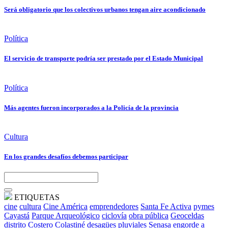
Será obligatorio que los colectivos urbanos tengan aire acondicionado
Política
El servicio de transporte podría ser prestado por el Estado Municipal
Política
Más agentes fueron incorporados a la Policía de la provincia
Cultura
En los grandes desafíos debemos participar
ETIQUETAS
cine
cultura
Cine América
emprendedores
Santa Fe Activa
pymes
Cayastá
Parque Arqueológico
ciclovía
obra pública
Geoceldas
distrito Costero
Colastiné
desagües pluviales
Senasa
engorde a