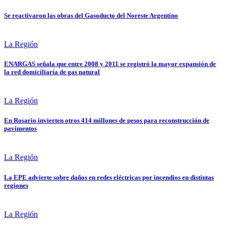
Se reactivaron las obras del Gasoducto del Noreste Argentino
La Región
ENARGAS señala que entre 2008 y 2011 se registró la mayor expansión de
la red domiciliaria de gas natural
La Región
En Rosario invierten otros 414 millones de pesos para reconstrucción de
pavimentos
La Región
La EPE advierte sobre daños en redes eléctricas por incendios en distintas
regiones
La Región