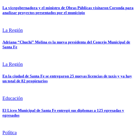
La vicegobernadora y el ministro de Obras Públicas visitaron Coronda para
analizar proyectos presentados por el municipio
La Región
Adriana “Chuchi” Molina es la nueva presidenta del Concejo Municipal de
Santa Fe
La Región
En la ciudad de Santa Fe se entregaron 25 nuevas licencias de taxis y ya hay
un total de 82 propietarios
Educación
El Liceo Municipal de Santa Fe entregó sus diplomas a 125 egresadas y
egresados
Política