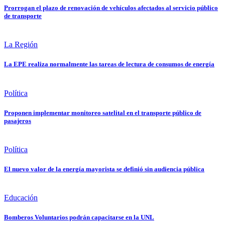
Prorrogan el plazo de renovación de vehículos afectados al servicio público
de transporte
La Región
La EPE realiza normalmente las tareas de lectura de consumos de energía
Política
Proponen implementar monitoreo satelital en el transporte público de
pasajeros
Política
El nuevo valor de la energía mayorista se definió sin audiencia pública
Educación
Bomberos Voluntarios podrán capacitarse en la UNL