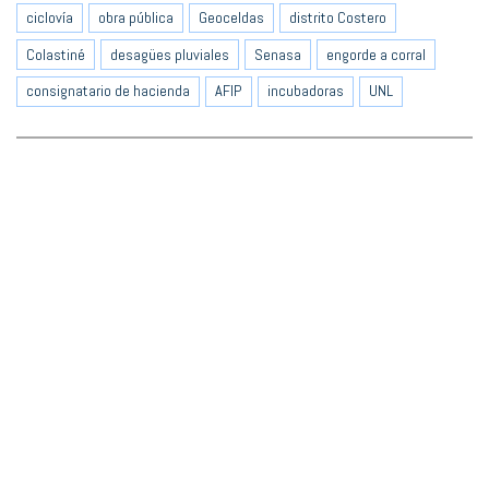
ciclovía
obra pública
Geoceldas
distrito Costero
Colastiné
desagües pluviales
Senasa
engorde a corral
consignatario de hacienda
AFIP
incubadoras
UNL