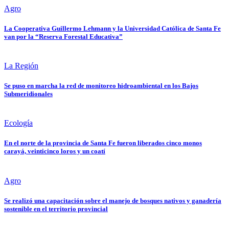
Agro
La Cooperativa Guillermo Lehmann y la Universidad Católica de Santa Fe
van por la “Reserva Forestal Educativa”
La Región
Se puso en marcha la red de monitoreo hidroambiental en los Bajos
Submeridionales
Ecología
En el norte de la provincia de Santa Fe fueron liberados cinco monos
carayá, veinticinco loros y un coatí
Agro
Se realizó una capacitación sobre el manejo de bosques nativos y ganadería
sostenible en el territorio provincial