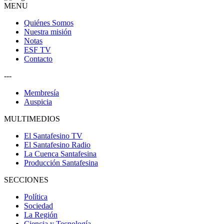
MENU
Quiénes Somos
Nuestra misión
Notas
ESF TV
Contacto
---
Membresía
Auspicia
MULTIMEDIOS
El Santafesino TV
El Santafesino Radio
La Cuenca Santafesina
Producción Santafesina
SECCIONES
Política
Sociedad
La Región
Ciencia y Tecnología