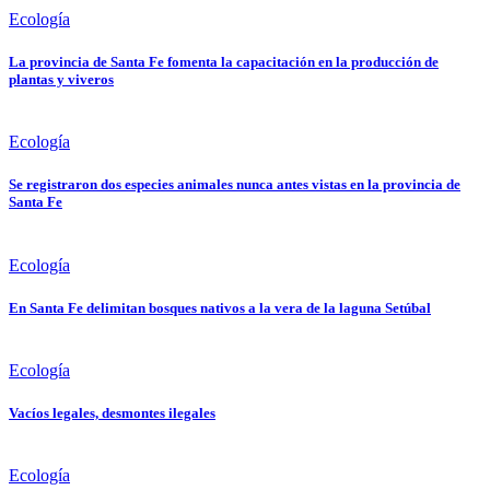
Ecología
La provincia de Santa Fe fomenta la capacitación en la producción de
plantas y viveros
Ecología
Se registraron dos especies animales nunca antes vistas en la provincia de
Santa Fe
Ecología
En Santa Fe delimitan bosques nativos a la vera de la laguna Setúbal
Ecología
Vacíos legales, desmontes ilegales
Ecología