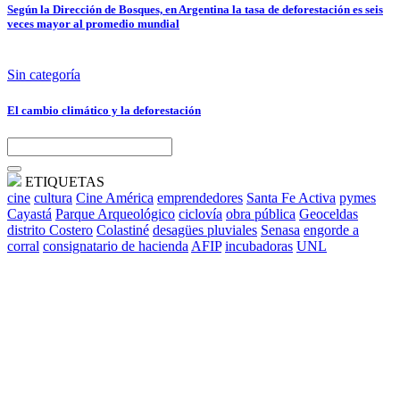
Según la Dirección de Bosques, en Argentina la tasa de deforestación es seis
veces mayor al promedio mundial
Sin categoría
El cambio climático y la deforestación
ETIQUETAS
cine
cultura
Cine América
emprendedores
Santa Fe Activa
pymes
Cayastá
Parque Arqueológico
ciclovía
obra pública
Geoceldas
distrito Costero
Colastiné
desagües pluviales
Senasa
engorde a
corral
consignatario de hacienda
AFIP
incubadoras
UNL