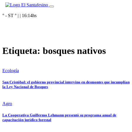
° - ST
° |
|
16:14
hs
Etiqueta:
bosques nativos
Ecología
San Cristóbal: el gobierno provincial intervino en desmontes que incumplían
la Ley Nacional de Bosques
Agro
La Cooperativa Guillermo Lehmann presentó su programa anual de
capacitación jurídico forestal