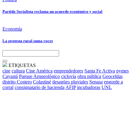
Partido Socialista reclama un acuerdo económico y social
Economía
La protesta rural suma voces
ETIQUETAS
cine
cultura
Cine América
emprendedores
Santa Fe Activa
pymes
Cayastá
Parque Arqueológico
ciclovía
obra pública
Geoceldas
distrito Costero
Colastiné
desagües pluviales
Senasa
engorde a
corral
consignatario de hacienda
AFIP
incubadoras
UNL