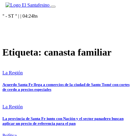
° - ST
° |
|
04:24
hs
Etiqueta:
canasta familiar
La Región
Acuerdo Santa Fe llega a comercios de la ciudad de Santo Tomé con cortes
de cerdo a precios especiales
La Región
La provincia de Santa Fe junto con Nación y el sector panadero buscan
aplicar un precio de referencia para el pan
Política