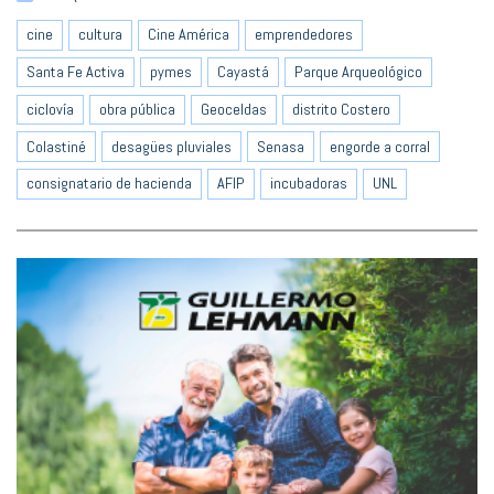
cine
cultura
Cine América
emprendedores
Santa Fe Activa
pymes
Cayastá
Parque Arqueológico
ciclovía
obra pública
Geoceldas
distrito Costero
Colastiné
desagües pluviales
Senasa
engorde a corral
consignatario de hacienda
AFIP
incubadoras
UNL