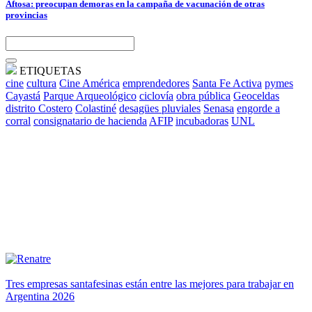
Aftosa: preocupan demoras en la campaña de vacunación de otras
provincias
ETIQUETAS
cine
cultura
Cine América
emprendedores
Santa Fe Activa
pymes
Cayastá
Parque Arqueológico
ciclovía
obra pública
Geoceldas
distrito Costero
Colastiné
desagües pluviales
Senasa
engorde a
corral
consignatario de hacienda
AFIP
incubadoras
UNL
Tres empresas santafesinas están entre las mejores para trabajar en
Argentina 2026