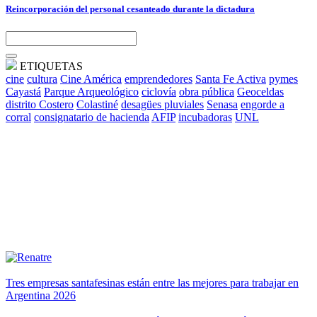
Reincorporación del personal cesanteado durante la dictadura
ETIQUETAS
cine
cultura
Cine América
emprendedores
Santa Fe Activa
pymes
Cayastá
Parque Arqueológico
ciclovía
obra pública
Geoceldas
distrito Costero
Colastiné
desagües pluviales
Senasa
engorde a
corral
consignatario de hacienda
AFIP
incubadoras
UNL
Tres empresas santafesinas están entre las mejores para trabajar en
Argentina 2026