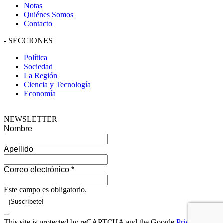
Notas
Quiénes Somos
Contacto
-
SECCIONES
Política
Sociedad
La Región
Ciencia y Tecnología
Economía
NEWSLETTER
Nombre
Apellido
Correo electrónico
*
Este campo es obligatorio.
--
This site is protected by reCAPTCHA and the Google
Privacy