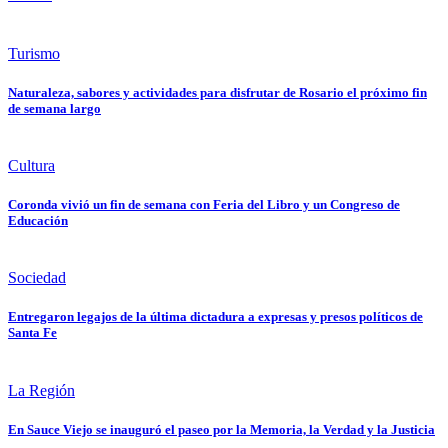
Turismo
Naturaleza, sabores y actividades para disfrutar de Rosario el próximo fin
de semana largo
Cultura
Coronda vivió un fin de semana con Feria del Libro y un Congreso de
Educación
Sociedad
Entregaron legajos de la última dictadura a expresas y presos políticos de
Santa Fe
La Región
En Sauce Viejo se inauguró el paseo por la Memoria, la Verdad y la Justicia