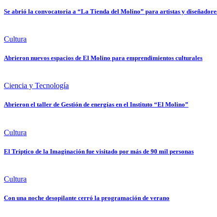
Se abrió la convocatoria a “La Tienda del Molino” para artistas y diseñadore
Cultura
Abrieron nuevos espacios de El Molino para emprendimientos culturales
Ciencia y Tecnología
Abrieron el taller de Gestión de energías en el Instituto “El Molino”
Cultura
El Tríptico de la Imaginación fue visitado por más de 90 mil personas
Cultura
Con una noche desopilante cerró la programación de verano