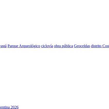
astá
Parque Arqueológico
ciclovía
obra pública
Geoceldas
distrito Cos
rgentina 2026