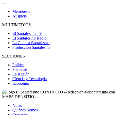
---
Membresía
Auspicia
MULTIMEDIOS
El Santafesino TV
El Santafesino Radio
La Cuenca Santafesina
Producción Santafesina
SECCIONES
Política
Sociedad
La Región
Ciencia y Tecnología
Economía
CONTACTO
--
redaccion@elsantafesino.co
MAPA DEL SITIO
--
Notas
Quiénes Somos
Contacto