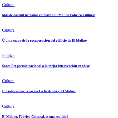
Cultura
Más de dos mil personas colmaron El Molino Fábrica Cultural
Cultura
Última etapa de la recuperación del edificio de El Molino
Política
Santa Fe: premio nacional a la mejor intervención en obras
Cultura
El Gobernador recorrió La Redonda y El Molino
Cultura
El Molino, Fábrica Cultural, es una realidad