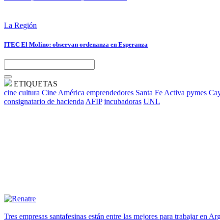
La Región
ITEC El Molino: observan ordenanza en Esperanza
ETIQUETAS
cine
cultura
Cine América
emprendedores
Santa Fe Activa
pymes
Cay
consignatario de hacienda
AFIP
incubadoras
UNL
Tres empresas santafesinas están entre las mejores para trabajar en A