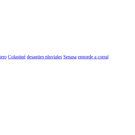
tero
Colastiné
desagües pluviales
Senasa
engorde a corral