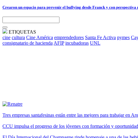
Crearon un espacio para prevenir el bullying desde Franck y con perspectiva 
ETIQUETAS
cine
cultura
Cine América
emprendedores
Santa Fe Activa
pymes
Cay
consignatario de hacienda
AFIP
incubadoras
UNL
Tres empresas santafesinas están entre las mejores para trabajar en A
CCU impulsa el progreso de los jóvenes con formación y oportunidade
El Día Internacional del Champagne rinde homenaje a una de las be