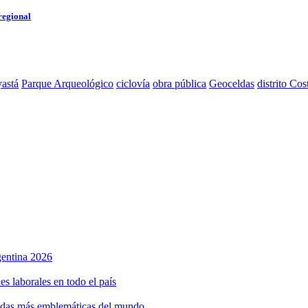
regional
astá
Parque Arqueológico
ciclovía
obra pública
Geoceldas
distrito Cos
rgentina 2026
s laborales en todo el país
bidas más emblemáticas del mundo