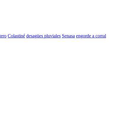
tero
Colastiné
desagües pluviales
Senasa
engorde a corral