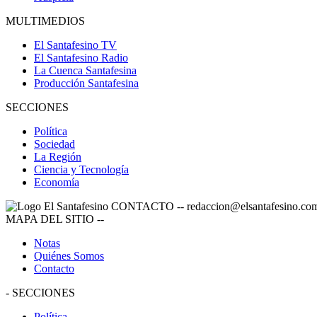
MULTIMEDIOS
El Santafesino TV
El Santafesino Radio
La Cuenca Santafesina
Producción Santafesina
SECCIONES
Política
Sociedad
La Región
Ciencia y Tecnología
Economía
CONTACTO
--
redaccion@elsantafesino.co
MAPA DEL SITIO
--
Notas
Quiénes Somos
Contacto
-
SECCIONES
Política