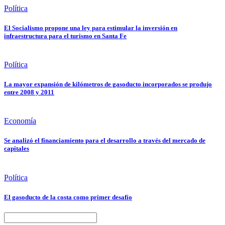
Política
El Socialismo propone una ley para estimular la inversión en
infraestructura para el turismo en Santa Fe
Política
La mayor expansión de kilómetros de gasoducto incorporados se produjo
entre 2008 y 2011
Economía
Se analizó el financiamiento para el desarrollo a través del mercado de
capitales
Política
El gasoducto de la costa como primer desafío