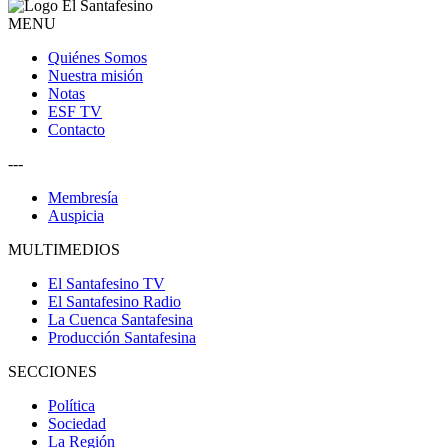
MENU
Quiénes Somos
Nuestra misión
Notas
ESF TV
Contacto
---
Membresía
Auspicia
MULTIMEDIOS
El Santafesino TV
El Santafesino Radio
La Cuenca Santafesina
Producción Santafesina
SECCIONES
Política
Sociedad
La Región