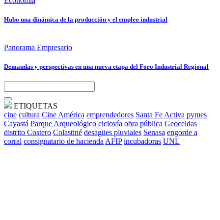
Economía
Hubo una dinámica de la producción y el empleo industrial
Panorama Empresario
Demandas y perspectivas en una nueva etapa del Foro Industrial Regional
ETIQUETAS
cine
cultura
Cine América
emprendedores
Santa Fe Activa
pymes
Cayastá
Parque Arqueológico
ciclovía
obra pública
Geoceldas
distrito Costero
Colastiné
desagües pluviales
Senasa
engorde a
corral
consignatario de hacienda
AFIP
incubadoras
UNL