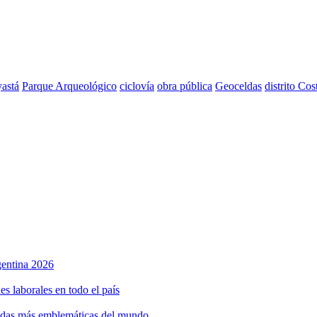
astá
Parque Arqueológico
ciclovía
obra pública
Geoceldas
distrito Cos
rgentina 2026
s laborales en todo el país
bidas más emblemáticas del mundo