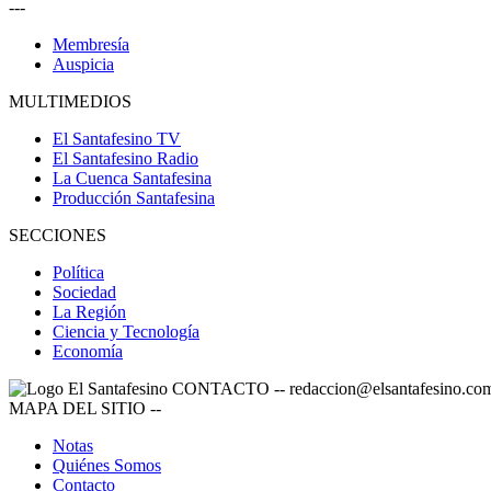
---
Membresía
Auspicia
MULTIMEDIOS
El Santafesino TV
El Santafesino Radio
La Cuenca Santafesina
Producción Santafesina
SECCIONES
Política
Sociedad
La Región
Ciencia y Tecnología
Economía
CONTACTO
--
redaccion@elsantafesino.co
MAPA DEL SITIO
--
Notas
Quiénes Somos
Contacto