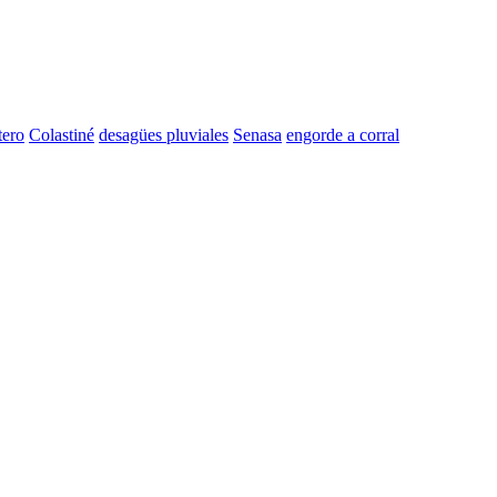
tero
Colastiné
desagües pluviales
Senasa
engorde a corral