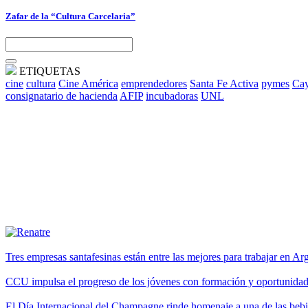
Zafar de la “Cultura Carcelaria”
ETIQUETAS
cine
cultura
Cine América
emprendedores
Santa Fe Activa
pymes
Cay
consignatario de hacienda
AFIP
incubadoras
UNL
Tres empresas santafesinas están entre las mejores para trabajar en A
CCU impulsa el progreso de los jóvenes con formación y oportunidade
El Día Internacional del Champagne rinde homenaje a una de las be