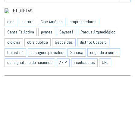
ETIQUETAS
cine
cultura
Cine América
emprendedores
Santa Fe Activa
pymes
Cayastá
Parque Arqueológico
ciclovía
obra pública
Geoceldas
distrito Costero
Colastiné
desagües pluviales
Senasa
engorde a corral
consignatario de hacienda
AFIP
incubadoras
UNL