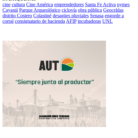
cine
cultura
Cine América
emprendedores
Santa Fe Activa
pymes
Cayastá
Parque Arqueológico
ciclovía
obra pública
Geoceldas
distrito Costero
Colastiné
desagües pluviales
Senasa
engorde a
corral
consignatario de hacienda
AFIP
incubadoras
UNL