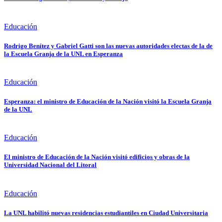
Educación
Rodrigo Benítez y Gabriel Gatti son las nuevas autoridades electas de la de
la Escuela Granja de la UNL en Esperanza
Educación
Esperanza: el ministro de Educación de la Nación visitó la Escuela Granja
de la UNL
Educación
El ministro de Educación de la Nación visitó edificios y obras de la
Universidad Nacional del Litoral
Educación
La UNL habilitó nuevas residencias estudiantiles en Ciudad Universitaria