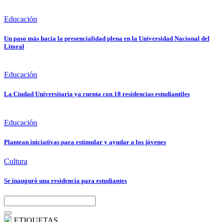
Educación
Un paso más hacia la presencialidad plena en la Universidad Nacional del
Litoral
Educación
La Ciudad Universitaria ya cuenta con 18 residencias estudiantiles
Educación
Plantean iniciativas para estimular y ayudar a los jóvenes
Cultura
Se inauguró una residencia para estudiantes
ETIQUETAS