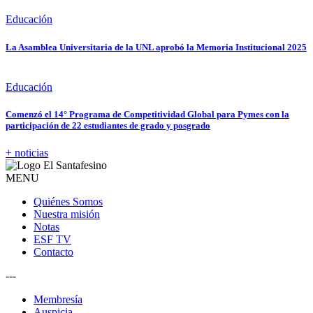
Educación
La Asamblea Universitaria de la UNL aprobó la Memoria Institucional 2025
Educación
Comenzó el 14° Programa de Competitividad Global para Pymes con la
participación de 22 estudiantes de grado y posgrado
+ noticias
MENU
Quiénes Somos
Nuestra misión
Notas
ESF TV
Contacto
---
Membresía
Auspicia