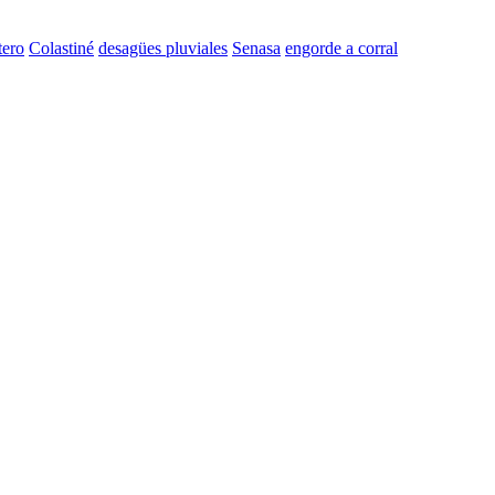
tero
Colastiné
desagües pluviales
Senasa
engorde a corral