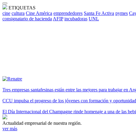
ETIQUETAS
cine
cultura
Cine América
emprendedores
Santa Fe Activa
pymes
Cay
consignatario de hacienda
AFIP
incubadoras
UNL
Tres empresas santafesinas están entre las mejores para trabajar en A
CCU impulsa el progreso de los jóvenes con formación y oportunidade
El Día Internacional del Champagne rinde homenaje a una de las be
Actualidad empresarial de nuestra región.
ver más