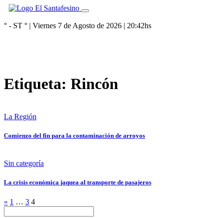
° - ST
° |
Viernes 7 de Agosto de 2026
|
20:42
hs
Etiqueta:
Rincón
La Región
Comienzo del fin para la contaminación de arroyos
Sin categoría
La crisis económica jaquea al transporte de pasajeros
«
1
…
3
4