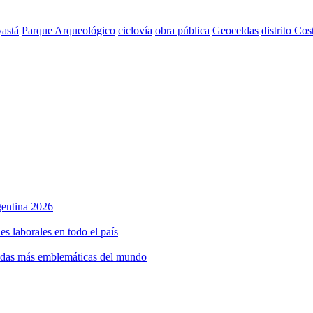
astá
Parque Arqueológico
ciclovía
obra pública
Geoceldas
distrito Cos
rgentina 2026
s laborales en todo el país
bidas más emblemáticas del mundo