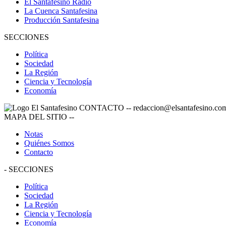
El Santafesino Radio
La Cuenca Santafesina
Producción Santafesina
SECCIONES
Política
Sociedad
La Región
Ciencia y Tecnología
Economía
CONTACTO
--
redaccion@elsantafesino.co
MAPA DEL SITIO
--
Notas
Quiénes Somos
Contacto
-
SECCIONES
Política
Sociedad
La Región
Ciencia y Tecnología
Economía