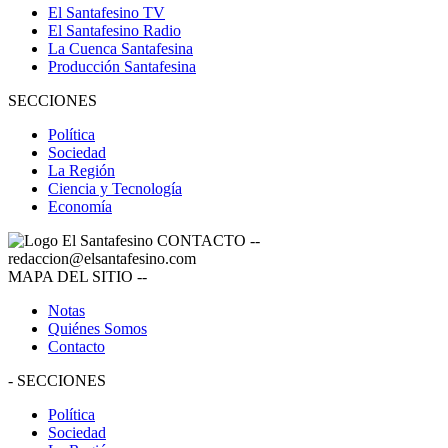
El Santafesino TV
El Santafesino Radio
La Cuenca Santafesina
Producción Santafesina
SECCIONES
Política
Sociedad
La Región
Ciencia y Tecnología
Economía
CONTACTO
--
redaccion@elsantafesino.com
MAPA DEL SITIO
--
Notas
Quiénes Somos
Contacto
-
SECCIONES
Política
Sociedad