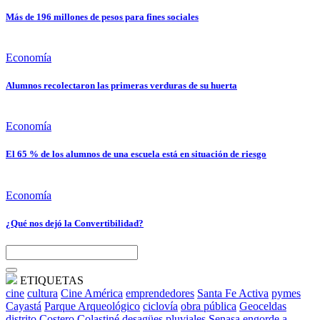
Más de 196 millones de pesos para fines sociales
Economía
Alumnos recolectaron las primeras verduras de su huerta
Economía
El 65 % de los alumnos de una escuela está en situación de riesgo
Economía
¿Qué nos dejó la Convertibilidad?
ETIQUETAS
cine
cultura
Cine América
emprendedores
Santa Fe Activa
pymes
Cayastá
Parque Arqueológico
ciclovía
obra pública
Geoceldas
distrito Costero
Colastiné
desagües pluviales
Senasa
engorde a