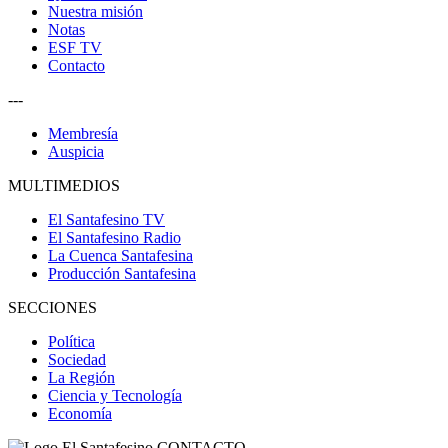
Nuestra misión
Notas
ESF TV
Contacto
---
Membresía
Auspicia
MULTIMEDIOS
El Santafesino TV
El Santafesino Radio
La Cuenca Santafesina
Producción Santafesina
SECCIONES
Política
Sociedad
La Región
Ciencia y Tecnología
Economía
CONTACTO
--