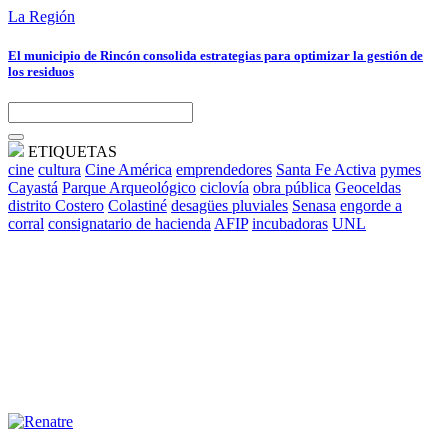
La Región
El municipio de Rincón consolida estrategias para optimizar la gestión de
los residuos
ETIQUETAS
cine
cultura
Cine América
emprendedores
Santa Fe Activa
pymes
Cayastá
Parque Arqueológico
ciclovía
obra pública
Geoceldas
distrito Costero
Colastiné
desagües pluviales
Senasa
engorde a
corral
consignatario de hacienda
AFIP
incubadoras
UNL