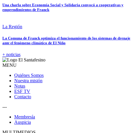
Una charla sobre Economía Social y Solidaria convocó a cooperativas y
emprendimientos de Franck
La Región
La Comuna de Franck optimiza el funcionamiento de los sistemas de drenaje
ante el fenómeno climático de El Niño
+ noticias
MENU
Quiénes Somos
Nuestra misión
Notas
ESF TV
Contacto
---
Membresía
Auspicia
MULTIMEDIOS