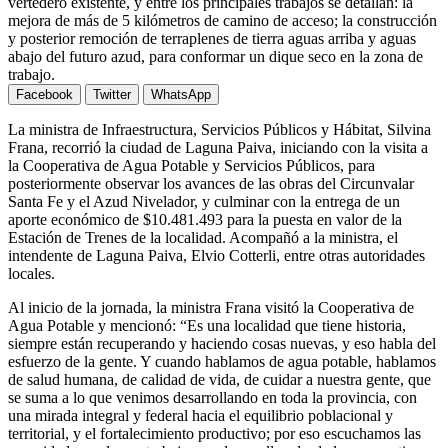
vertedero existente, y entre los principales trabajos se detallan: la
mejora de más de 5 kilómetros de camino de acceso; la construcción
y posterior remoción de terraplenes de tierra aguas arriba y aguas
abajo del futuro azud, para conformar un dique seco en la zona de
trabajo.
Facebook
Twitter
WhatsApp
La ministra de Infraestructura, Servicios Públicos y Hábitat, Silvina
Frana, recorrió la ciudad de Laguna Paiva, iniciando con la visita a
la Cooperativa de Agua Potable y Servicios Públicos, para
posteriormente observar los avances de las obras del Circunvalar
Santa Fe y el Azud Nivelador, y culminar con la entrega de un
aporte económico de $10.481.493 para la puesta en valor de la
Estación de Trenes de la localidad. Acompañó a la ministra, el
intendente de Laguna Paiva, Elvio Cotterli, entre otras autoridades
locales.
Al inicio de la jornada, la ministra Frana visitó la Cooperativa de
Agua Potable y mencionó: “Es una localidad que tiene historia,
siempre están recuperando y haciendo cosas nuevas, y eso habla del
esfuerzo de la gente. Y cuando hablamos de agua potable, hablamos
de salud humana, de calidad de vida, de cuidar a nuestra gente, que
se suma a lo que venimos desarrollando en toda la provincia, con
una mirada integral y federal hacia el equilibrio poblacional y
territorial, y el fortalecimiento productivo; por eso escuchamos las