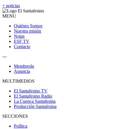
+ noticias
MENU
Quiénes Somos
Nuestra misión
Notas
ESF TV
Contacto
---
Membresía
Auspicia
MULTIMEDIOS
El Santafesino TV
El Santafesino Radio
La Cuenca Santafesina
Producción Santafesina
SECCIONES
Política