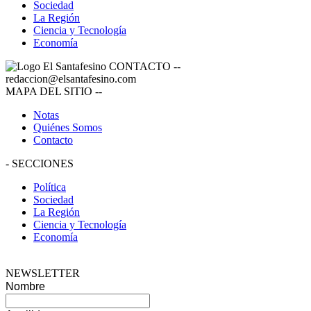
Sociedad
La Región
Ciencia y Tecnología
Economía
CONTACTO
--
redaccion@elsantafesino.com
MAPA DEL SITIO
--
Notas
Quiénes Somos
Contacto
-
SECCIONES
Política
Sociedad
La Región
Ciencia y Tecnología
Economía
NEWSLETTER
Nombre