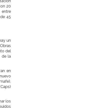
tación
 con 20
 entre
 de 45
“hay un
 Obras
uto del
 de la
ran en
 nuevo
mafe),
 (Caps)
nar los
ibuidos