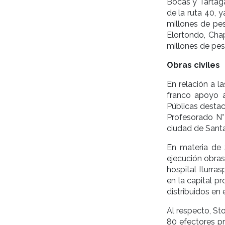
Bocas y Tartaga
de la ruta 40, 
millones de pes
Elortondo, Chap
millones de pes
Obras civiles
En relación a l
franco apoyo a
Públicas destacó
Profesorado N° 
ciudad de Santa
En materia de 
ejecución obras
hospital Iturra
en la capital p
distribuidos en e
Al respecto, Sto
80 efectores pr