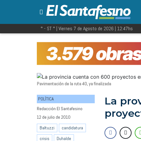
° - ST
° |
Viernes 7 de Agosto de 2026
|
12:47
hs
Pavimentación de la ruta 40, ya finalizada
La pro
POLÍTICA
Redacción El Santafesino
proyec
12 de julio de 2010
Baltuzzi
candidatura
crisis
Duhalde