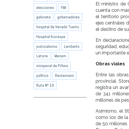
El ministro de 
elecciones
FMI
cuenta con más 
el territorio p
gabinete
gobernadores
ejes centrales 
hospital de Venado Tuerto
el destino de s
Hospital Iturraspe
En declaracion
justicialismo
Lamberto
seguridad, educ
un importante e
Latorre
Menem
Obras viales
minipenal de Piñero
Entre las obra
político
Reutemann
provincial, Sto
Ruta Nº 19
registra un ava
de 341 millon
millones de pes
Asimismo, el ti
como los de la 
de 50 millones 