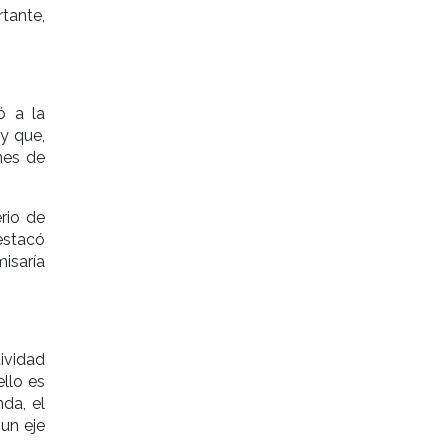
tante,
ió a la
y que,
nes de
rio de
estacó
isaría
ividad
llo es
da, el
un eje