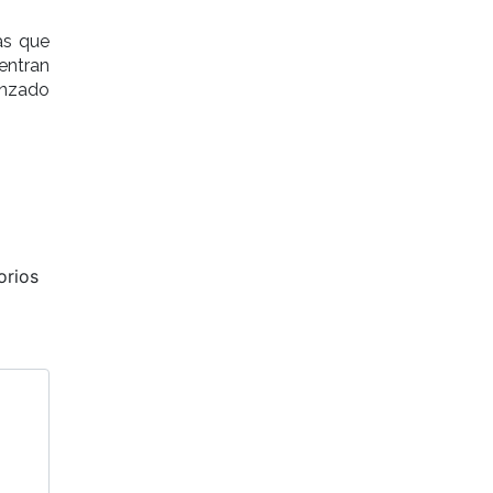
as que
entran
nzado
orios