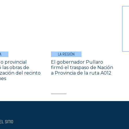
A
LA REGIÓN
o provincial
El gobernador Pullaro
 las obras de
firmó el traspaso de Nación
ación del recinto
a Provincia de la ruta A012
nes
L SITIO