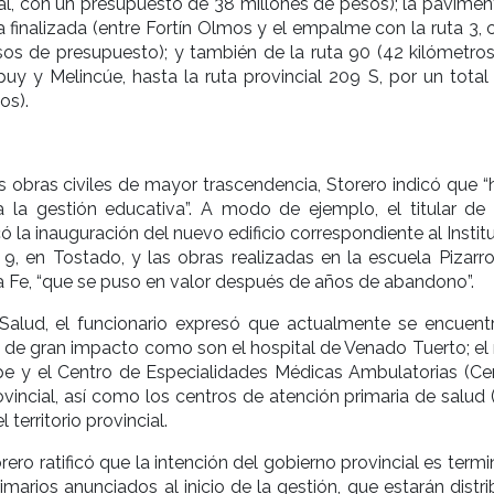
l, con un presupuesto de 38 millones de pesos); la pavimen
ya finalizada (entre Fortín Olmos y el empalme con la ruta 3,
os de presupuesto); y también de la ruta 90 (42 kilómetros
uy y Melincúe, hasta la ruta provincial 209 S, por un total
os).
as obras civiles de mayor trascendencia, Storero indicó que 
 la gestión educativa”. A modo de ejemplo, el titular de
 la inauguración del nuevo edificio correspondiente al Instit
9, en Tostado, y las obras realizadas en la escuela Pizarro
 Fe, “que se puso en valor después de años de abandono”.
Salud, el funcionario expresó que actualmente se encuent
 de gran impacto como son el hospital de Venado Tuerto; el
spe y el Centro de Especialidades Médicas Ambulatorias (Ce
rovincial, así como los centros de atención primaria de salud
l territorio provincial.
rero ratificó que la intención del gobierno provincial es termi
imarios anunciados al inicio de la gestión, que estarán distr