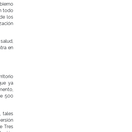
bierno
n todo
 de los
zación
salud,
tra en
itorio
que ya
mento,
de 500
 tales
ersión
e Tres