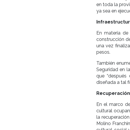
en toda la prov
ya sea en ejecu
Infraestructur
En materia de i
construcción de
una vez finali
pesos.
También enumeró
Seguridad en la
que “después d
diseñada a tal f
Recuperación
En el marco de
cultural ocupan
la recuperació
Molino Franchin
cultural, social