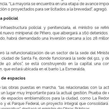
incia. “La mayoría se encuentra en una etapa de avance impor
ción o proyectados para ser licitados a la brevedad”, agregó.
a policial
nfraestructura policial y penitenciaria, el ministro se refir
l nuevo minipenal de Piñero, que albergará a 160 detenidos 
zado, habrá demandado una inversión cercana a los 28 millo
 la refuncionalización de un sector de la sede del Ministe
 ciudad de Santa Fe, donde funcionará la sede del 911, y d
e 40 años”, se está construyendo en la capital una com
in, que estará ubicada en el barrio La Esmeralda.
 de espacios
 las obras puestas en marcha, “las relacionadas con la act
 un lugar muy importante para la actual gestión. Prueba de e
n de espacios emblemáticos para la ciudad, como La Redon
o y el Parque Federal, un proyecto integral que consolidará 
 y recreativo”, destacó el ministro de Obras Públicas.