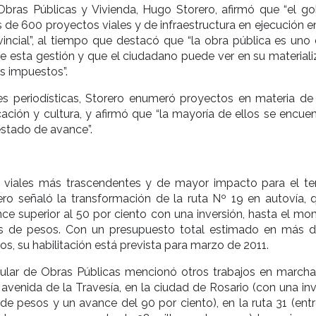
Obras Públicas y Vivienda, Hugo Storero, afirmó que “el go
de 600 proyectos viales y de infraestructura en ejecución e
rovincial”, al tiempo que destacó que “la obra pública es uno
de esta gestión y que el ciudadano puede ver en su materiali
us impuestos”.
es periodísticas, Storero enumeró proyectos en materia de 
ación y cultura, y afirmó que “la mayoría de ellos se encuen
stado de avance”.
s viales más trascendentes y de mayor impacto para el terr
rero señaló la transformación de la ruta Nº 19 en autovía, 
nce superior al 50 por ciento con una inversión, hasta el mo
es de pesos. Con un presupuesto total estimado en más 
os, su habilitación está prevista para marzo de 2011.
tular de Obras Públicas mencionó otros trabajos en marcha,
avenida de la Travesía, en la ciudad de Rosario (con una inv
de pesos y un avance del 90 por ciento), en la ruta 31 (entr