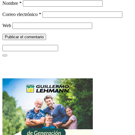
Nombre
*
Correo electrónico
*
Web