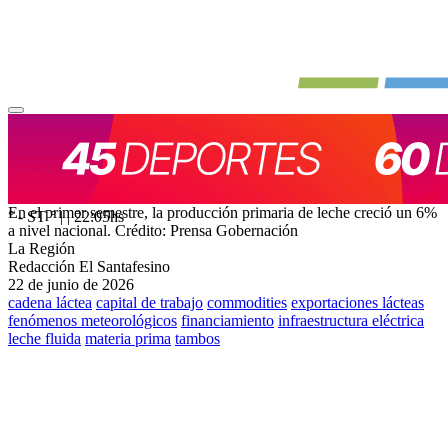
En el primer semestre, la producción primaria de leche creció un 6%
° - ST
° |
|
22:05
hs
a nivel nacional.
Crédito: Prensa Gobernación
La Región
Redacción El Santafesino
22 de junio de 2026
cadena láctea
capital de trabajo
commodities
exportaciones lácteas
fenómenos meteorológicos
financiamiento
infraestructura eléctrica
leche fluida
materia prima
tambos