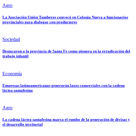
Agro
La Asociación Unión Tamberos convocó en Colonia Nueva a funcionarios
provinciales para dialogar con productores
Sociedad
Destacaron a la provincia de Santa Fe como pionera en la erradicación del
trabajo infantil
Economía
Empresas latinoamericanas generarán lazos comerciales con la cadena
láctea santafesina
Agro
La cadena láctea santafesina marca el rumbo de la generación de divisas y
el desarrollo territorial