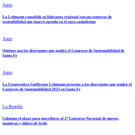
Agro
La Lehmann consolidó su liderazgo regional con un congreso de
sostenibilidad que marcó agenda en el agro santafesino
Agro
Quiénes son los disertantes que tendrá el Congreso de Sustentabilidad de
Santa Fe
Agro
La Cooperativa Guillermo Lehmann presenta a los disertantes que tendrá el
Congreso de Sustentabilidad 2025 en Santa Fe
La Región
Culmina el plazo para inscribirse al 2º Concurso Nacional de quesos,
mantecas y dulces de leche