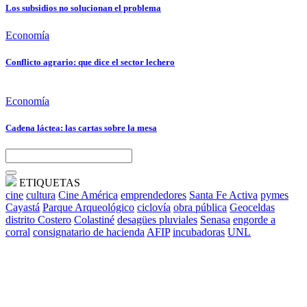
Los subsidios no solucionan el problema
Economía
Conflicto agrario: que dice el sector lechero
Economía
Cadena láctea: las cartas sobre la mesa
ETIQUETAS
cine
cultura
Cine América
emprendedores
Santa Fe Activa
pymes
Cayastá
Parque Arqueológico
ciclovía
obra pública
Geoceldas
distrito Costero
Colastiné
desagües pluviales
Senasa
engorde a
corral
consignatario de hacienda
AFIP
incubadoras
UNL