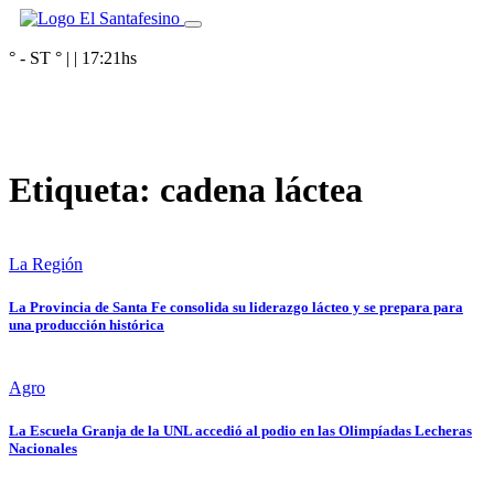
° - ST
° |
|
17:21
hs
Etiqueta:
cadena láctea
La Región
La Provincia de Santa Fe consolida su liderazgo lácteo y se prepara para
una producción histórica
Agro
La Escuela Granja de la UNL accedió al podio en las Olimpíadas Lecheras
Nacionales