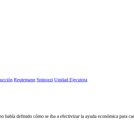
rucción
Reutemann
Spinozzi
Unidad Ejecutora
 no había definido cómo se iba a efectivizar la ayuda económica para ca