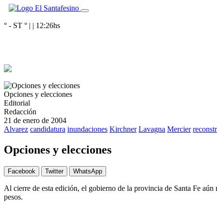
° - ST
° |
|
12:26
hs
Opciones y elecciones
Editorial
Redacción
21 de enero de 2004
Alvarez
candidatura
inundaciones
Kirchner
Lavagna
Mercier
reconst
Opciones y elecciones
Facebook
Twitter
WhatsApp
Al cierre de esta edición, el gobierno de la provincia de Santa Fe aún
pesos.