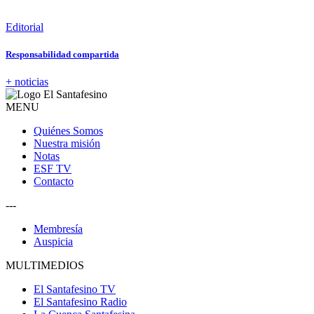
Editorial
Responsabilidad compartida
+ noticias
MENU
Quiénes Somos
Nuestra misión
Notas
ESF TV
Contacto
---
Membresía
Auspicia
MULTIMEDIOS
El Santafesino TV
El Santafesino Radio