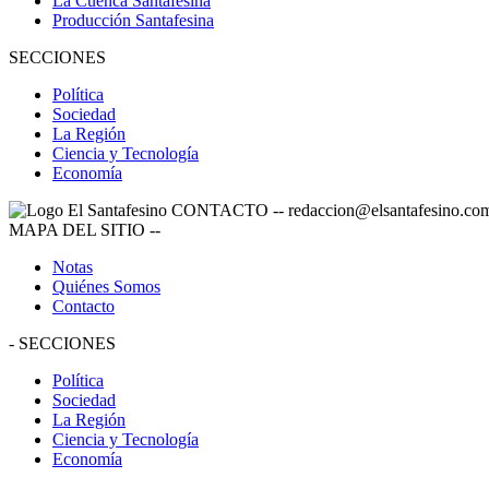
La Cuenca Santafesina
Producción Santafesina
SECCIONES
Política
Sociedad
La Región
Ciencia y Tecnología
Economía
CONTACTO
--
redaccion@elsantafesino.co
MAPA DEL SITIO
--
Notas
Quiénes Somos
Contacto
-
SECCIONES
Política
Sociedad
La Región
Ciencia y Tecnología
Economía