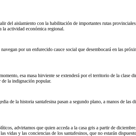
alir del aislamiento con la habilitación de importantes rutas provinciale
a la actividad económica regional.
e navegan por un enfurecido cauce social que desembocará en las próxima
momento, esa masa hirviente se extenderá por el territorio de la clase d
r de la indignación popular.
edia de la historia santafesina pasan a segundo plano, a manos de las di
íticos, advirtamos que quien acceda a la casa gris a partir de diciembr
as vidas y las conciencias de los santafesinos, que no estarán dispuesto