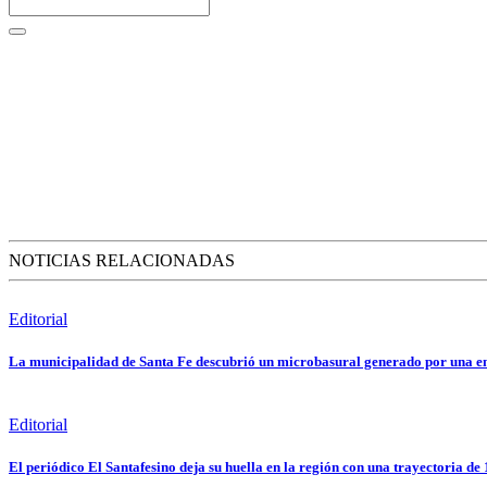
NOTICIAS RELACIONADAS
Editorial
La municipalidad de Santa Fe descubrió un microbasural generado por una e
Editorial
El periódico El Santafesino deja su huella en la región con una trayectoria de