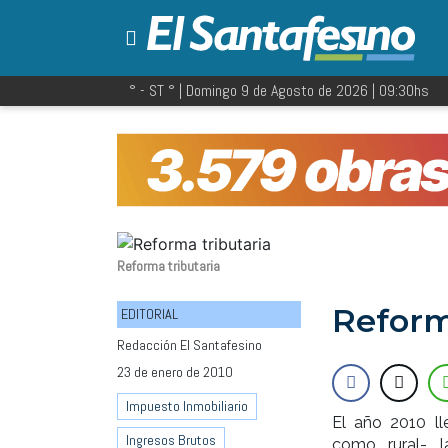
° - ST
° |
Domingo 9 de Agosto de 2026
|
09:30
hs
Reforma tributaria
Reform
EDITORIAL
Redacción El Santafesino
23 de enero de 2010
Impuesto Inmobiliario
El año 2010 ll
Ingresos Brutos
como rural- l