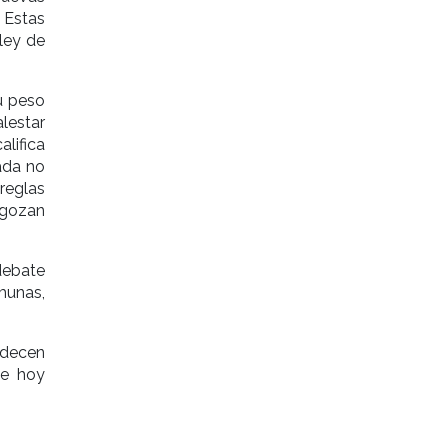
 Estas
 ley de
su peso
lestar
lifica
ada no
reglas
 gozan
debate
munas,
adecen
ue hoy
.