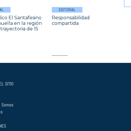
AL
EDITORIAL
dico El Santafesino
Responsabilidad
huella en la región
compartida
trayectoria de 15
L SITIO
s Somos
to
NES