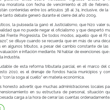
una moratoria con fecha de vencimiento el 28 de febrero.
tán contenidas entre los artículos 38 al 74, inclusive, de la
 tanto debate generó durante el cierre del año 2009.
íticos, la pulseada la ganó el Justicialismo, que hizo valer 
ealidad que no puede negar el oficialismo y que despertó ma
del Frente Progresista. De todos modos, aquello que el PJ ca
zo”, se diluye cuando se recuerda que en más de una déc
en algunos tributos, a pesar del cambio constante de las 
aluación e inflación mediante. Ni hablar de exenciones que
a industria.
dable de esta reforma tributaria parcial, en el marco del 
esto 2010, es el drenaje de fondos hacia municipios y co
 “con la soga al cuello” en materia económica.
s honesto advertir, que muchas administraciones locales p
ensionamiento en su estructura de personal, situación q
pesada carga a la hora de cerrar las cuentas ordenadamente