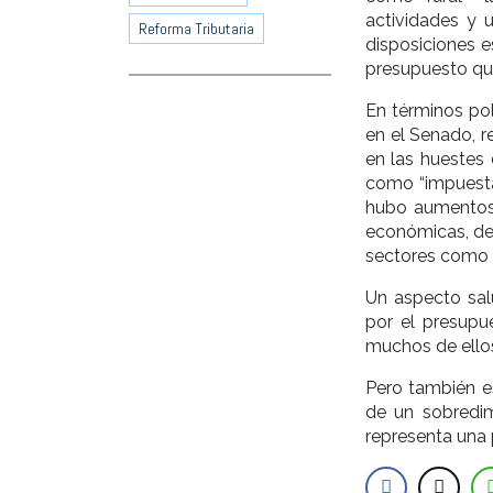
actividades y 
Reforma Tributaria
disposiciones es
presupuesto que
En términos pol
en el Senado, r
en las huestes 
como “impuesta
hubo aumentos 
económicas, dev
sectores como l
Un aspecto salu
por el presupu
muchos de ellos
Pero también e
de un sobredim
representa una 