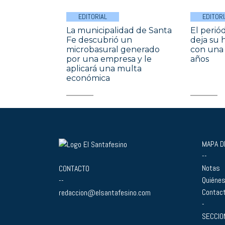
EDITORIAL
EDITORI
La municipalidad de Santa
El perió
Fe descubrió un
deja su 
microbasural generado
con una 
por una empresa y le
años
aplicará una multa
económica
MAPA DE
--
Notas
CONTACTO
Quiéne
--
Contac
redaccion@elsantafesino.com
-
SECCIO