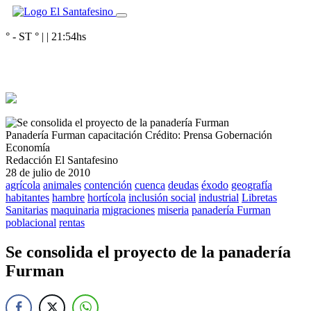
° - ST
° |
|
21:54
hs
Panadería Furman capacitación
Crédito: Prensa Gobernación
Economía
Redacción El Santafesino
28 de julio de 2010
agrícola
animales
contención
cuenca
deudas
éxodo
geografía
habitantes
hambre
hortícola
inclusión social
industrial
Libretas
Sanitarias
maquinaria
migraciones
miseria
panadería Furman
poblacional
rentas
Se consolida el proyecto de la panadería
Furman