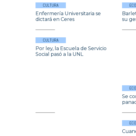
CULTURA
ECO
Enfermería Universitaria se
Barle
dictará en Ceres
su ge
CULTURA
Por ley, la Escuela de Servicio
Social pasó a la UNL
ECO
Se co
pana
ECO
Cuand