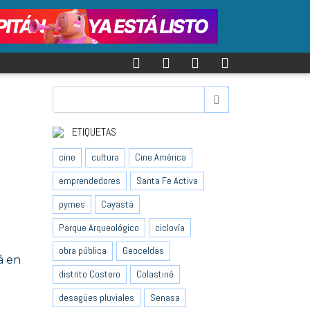
ETIQUETAS
cine
cultura
Cine América
emprendedores
Santa Fe Activa
pymes
Cayastá
Parque Arqueológico
ciclovía
obra pública
Geoceldas
á en
distrito Costero
Colastiné
desagües pluviales
Senasa