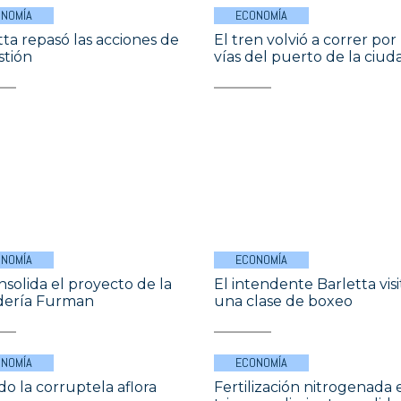
NOMÍA
ECONOMÍA
tta repasó las acciones de
El tren volvió a correr por 
stión
vías del puerto de la ciud
NOMÍA
ECONOMÍA
nsolida el proyecto de la
El intendente Barletta visi
dería Furman
una clase de boxeo
NOMÍA
ECONOMÍA
o la corruptela aflora
Fertilización nitrogenada 