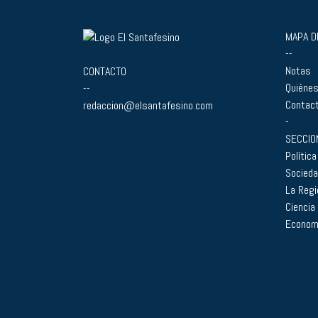
MAPA DE
--
Notas
CONTACTO
Quiéne
--
Contac
redaccion@elsantafesino.com
-
SECCIO
Política
Socied
La Regi
Ciencia
Econom