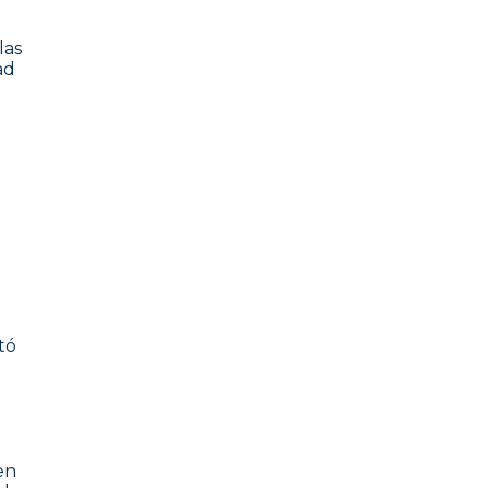
las
ad
tó
en