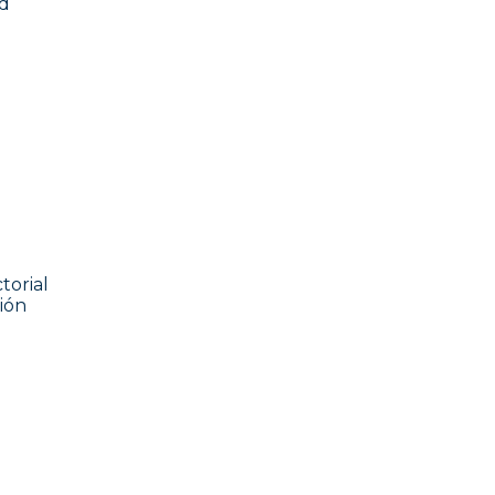
ad
ctorial
ión