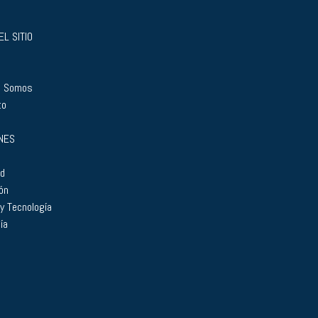
L SITIO
s Somos
to
NES
ad
ón
 y Tecnología
ía