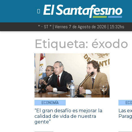
° - ST
° |
Viernes 7 de Agosto de 2026
|
15:32
hs
Etiqueta:
éxodo
ECONOMÍA
ECO
“El gran desafío es mejorar la
Las e
calidad de vida de nuestra
Parag
gente”