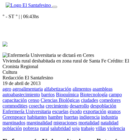
° - ST
° |
|
06:43
hs
Vivienda rural deshabitada en zona rural de Santa Fe
Crédito: El
Cronista Regional
Cultura
Redacción El Santafesino
19 de abril de 2013
agro
agroalimentaria
alfabetización
alimentos
asambleas
autoabastecimiento
barrios
Bioquímica
Biotecnología
campo
capacitación
censo
Ciencias Biológicas
ciudades
comedores
commodities
cosecha
crecimiento
desarrollo
despoblación
Enfermería Universitaria
escuelas
éxodo
exportación
granos
Greenpeace
habitantes
hambre
huertas
indigencia
industria
marginados
marginalidad
migraciones
mortalidad
natalidad
población
pobreza
rural
salubridad
soja
trabajo
villas
violencia