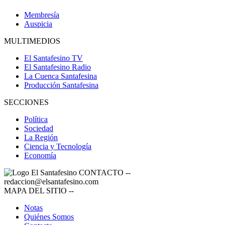
Membresía
Auspicia
MULTIMEDIOS
El Santafesino TV
El Santafesino Radio
La Cuenca Santafesina
Producción Santafesina
SECCIONES
Política
Sociedad
La Región
Ciencia y Tecnología
Economía
CONTACTO
--
redaccion@elsantafesino.com
MAPA DEL SITIO
--
Notas
Quiénes Somos