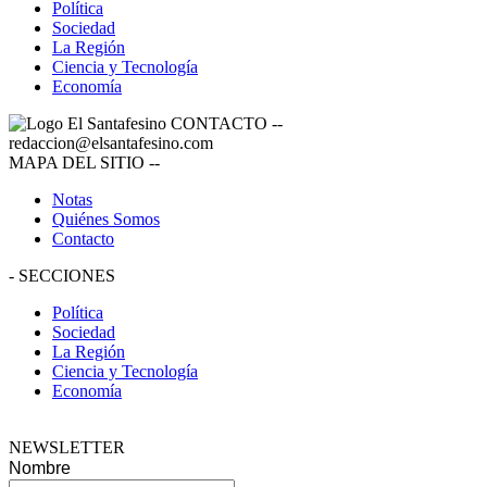
Política
Sociedad
La Región
Ciencia y Tecnología
Economía
CONTACTO
--
redaccion@elsantafesino.com
MAPA DEL SITIO
--
Notas
Quiénes Somos
Contacto
-
SECCIONES
Política
Sociedad
La Región
Ciencia y Tecnología
Economía
NEWSLETTER
Nombre