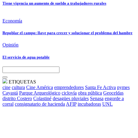
Tiene vigencia un aumento de sueldo a trabajadores rurales
Economía
Repoblar el campo: llave para crecer y solucionar el problema del hambre
Opinión
El servicio de agua potable
ETIQUETAS
cine
cultura
Cine América
emprendedores
Santa Fe Activa
pymes
Cayastá
Parque Arqueológico
ciclovía
obra pública
Geoceldas
distrito Costero
Colastiné
desagües pluviales
Senasa
engorde a
corral
consignatario de hacienda
AFIP
incubadoras
UNL