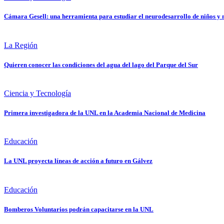
Cámara Gesell: una herramienta para estudiar el neurodesarrollo de niños y 
La Región
Quieren conocer las condiciones del agua del lago del Parque del Sur
Ciencia y Tecnología
Primera investigadora de la UNL en la Academia Nacional de Medicina
Educación
La UNL proyecta líneas de acción a futuro en Gálvez
Educación
Bomberos Voluntarios podrán capacitarse en la UNL