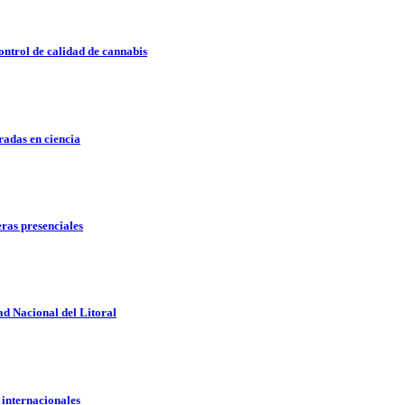
ontrol de calidad de cannabis
radas en ciencia
eras presenciales
d Nacional del Litoral
 internacionales