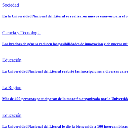
Sociedad
En la Universidad Nacional del Litoral se realizaron nuevos ensayos para el c
Ciencia y Tecnología
Las brechas de género reducen las posibilidades de innovación y de nuevas mi
Educación
La Universidad Nacional del Litoral reabrió las inscripciones a diversas carr
La Región
Más de 400 personas participaron de la maratón organizada por la Universida
Educación
La Universidad Nacional del Litoral le dio la bienvenida a 100 intercambistas