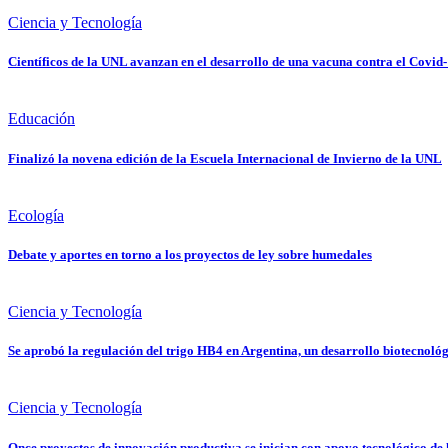
Ciencia y Tecnología
Científicos de la UNL avanzan en el desarrollo de una vacuna contra el Covid
Educación
Finalizó la novena edición de la Escuela Internacional de Invierno de la UNL
Ecología
Debate y aportes en torno a los proyectos de ley sobre humedales
Ciencia y Tecnología
Se aprobó la regulación del trigo HB4 en Argentina, un desarrollo biotecnoló
Ciencia y Tecnología
Once proyectos de innovación productiva se inician con apoyo tecnológico de