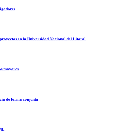
tigadores
proyectos en la Universidad Nacional del Litoral
tos mayores
cia de forma conjunta
UNL