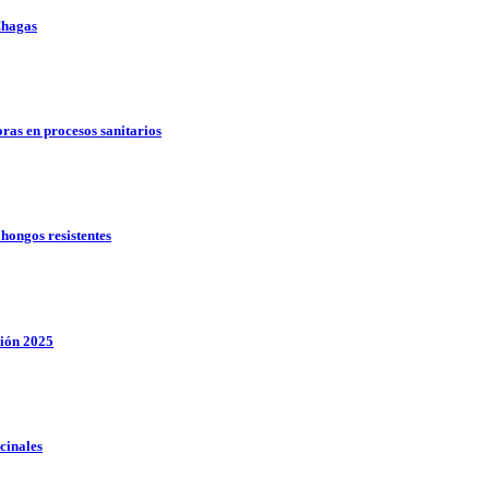
Chagas
oras en procesos sanitarios
hongos resistentes
ción 2025
cinales