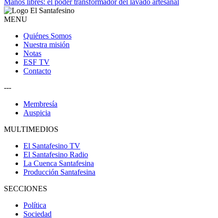
Manos libres: el poder transformador del lavado artesanal
MENU
Quiénes Somos
Nuestra misión
Notas
ESF TV
Contacto
---
Membresía
Auspicia
MULTIMEDIOS
El Santafesino TV
El Santafesino Radio
La Cuenca Santafesina
Producción Santafesina
SECCIONES
Política
Sociedad