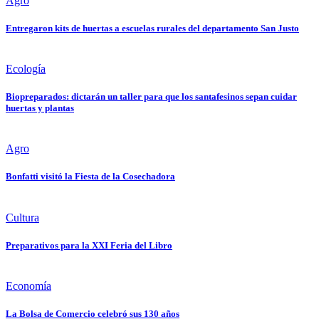
Agro
Entregaron kits de huertas a escuelas rurales del departamento San Justo
Ecología
Biopreparados: dictarán un taller para que los santafesinos sepan cuidar
huertas y plantas
Agro
Bonfatti visitó la Fiesta de la Cosechadora
Cultura
Preparativos para la XXI Feria del Libro
Economía
La Bolsa de Comercio celebró sus 130 años