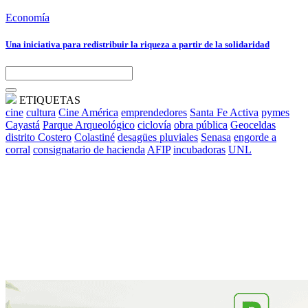
Economía
Una iniciativa para redistribuir la riqueza a partir de la solidaridad
ETIQUETAS
cine
cultura
Cine América
emprendedores
Santa Fe Activa
pymes
Cayastá
Parque Arqueológico
ciclovía
obra pública
Geoceldas
distrito Costero
Colastiné
desagües pluviales
Senasa
engorde a
corral
consignatario de hacienda
AFIP
incubadoras
UNL