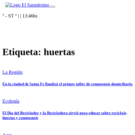
° - ST
° |
|
13:46
hs
Etiqueta:
huertas
La Región
En la ciudad de Santa Fe finalizó el primer taller de compostaje domiciliario
Ecología
El Día del Reciclador y la Recicladora sirvió para educar sobre reciclaje,
huertas y compostaje