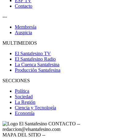
ESF TV
Contacto
---
Membresía
Auspicia
MULTIMEDIOS
El Santafesino TV
El Santafesino Radio
La Cuenca Santafesina
Producción Santafesina
SECCIONES
Política
Sociedad
La Región
Ciencia y Tecnología
Economía
CONTACTO
--
redaccion@elsantafesino.com
MAPA DEL SITIO
--