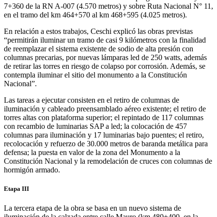
7+360 de la RN A-007 (4.570 metros) y sobre Ruta Nacional N° 11,
en el tramo del km 464+570 al km 468+595 (4.025 metros).
En relación a estos trabajos, Ceschi explicó las obras previstas
“permitirán iluminar un tramo de casi 9 kilómetros con la finalidad
de reemplazar el sistema existente de sodio de alta presión con
columnas precarias, por nuevas lámparas led de 250 watts, además
de retirar las torres en riesgo de colapso por corrosión. Además, se
contempla iluminar el sitio del monumento a la Constitución
Nacional”.
Las tareas a ejecutar consisten en el retiro de columnas de
iluminación y cableado preensamblado aéreo existente; el retiro de
torres altas con plataforma superior; el repintado de 117 columnas
con recambio de luminarias SAP a led; la colocación de 457
columnas para iluminación y 17 luminarias bajo puentes; el retiro,
recolocación y refuerzo de 30.000 metros de baranda metálica para
defensa; la puesta en valor de la zona del Monumento a la
Constitución Nacional y la remodelación de cruces con columnas de
hormigón armado.
Etapa III
La tercera etapa de la obra se basa en un nuevo sistema de
iluminación de la calzada entre calle Mauro (km 480+400, en la