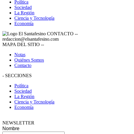
Política
Sociedad
La Región
Ciencia y Tecnología
Economía
CONTACTO
--
redaccion@elsantafesino.com
MAPA DEL SITIO
--
Notas
Quiénes Somos
Contacto
-
SECCIONES
Política
Sociedad
La Región
Ciencia y Tecnología
Economía
NEWSLETTER
Nombre