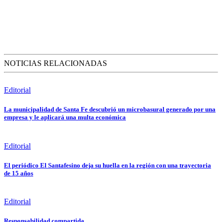
NOTICIAS RELACIONADAS
Editorial
La municipalidad de Santa Fe descubrió un microbasural generado por una
empresa y le aplicará una multa económica
Editorial
El periódico El Santafesino deja su huella en la región con una trayectoria
de 15 años
Editorial
Responsabilidad compartida