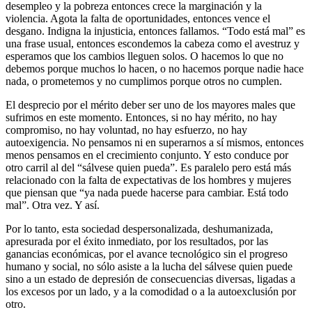
desempleo y la pobreza entonces crece la marginación y la
violencia. Agota la falta de oportunidades, entonces vence el
desgano. Indigna la injusticia, entonces fallamos. “Todo está mal” es
una frase usual, entonces escondemos la cabeza como el avestruz y
esperamos que los cambios lleguen solos. O hacemos lo que no
debemos porque muchos lo hacen, o no hacemos porque nadie hace
nada, o prometemos y no cumplimos porque otros no cumplen.
El desprecio por el mérito deber ser uno de los mayores males que
sufrimos en este momento. Entonces, si no hay mérito, no hay
compromiso, no hay voluntad, no hay esfuerzo, no hay
autoexigencia. No pensamos ni en superarnos a sí mismos, entonces
menos pensamos en el crecimiento conjunto. Y esto conduce por
otro carril al del “sálvese quien pueda”. Es paralelo pero está más
relacionado con la falta de expectativas de los hombres y mujeres
que piensan que “ya nada puede hacerse para cambiar. Está todo
mal”. Otra vez. Y así.
Por lo tanto, esta sociedad despersonalizada, deshumanizada,
apresurada por el éxito inmediato, por los resultados, por las
ganancias económicas, por el avance tecnológico sin el progreso
humano y social, no sólo asiste a la lucha del sálvese quien puede
sino a un estado de depresión de consecuencias diversas, ligadas a
los excesos por un lado, y a la comodidad o a la autoexclusión por
otro.