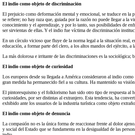
El indio como objeto de discriminación
El prejuicio como deformación mental y emocional, se traduce en la p
se refiere; no hay raza que, guiada por la razón no puede llegar a la v
conocimiento y el aprendizaje, y por lo tanto, sus posibilidades de en
ser sirvientas de ellas. Y el indio fue víctima de discriminación institu
En un círculo vicioso que fluye de la norma legal a la situación real,
educación, a formar parte del clero, a los altos mandos del ejército, a 
La más dolorosa e irritante de las discriminaciones es la sociológica; 
El indio como objeto de curiosidad
Los europeos desde su llegada a América consideraron al indio como un s
gran medida ha permanecido fiel a su cultura. Ha mantenido su visión
El pintoresquismo y el folklorismo han sido otro tipo de respuesta al 
curiosidades, por ser distintas al extranjero. Esta tendencia, ha conv
exhibido ante los usuarios de la industria turística como objeto extraño
El indio como objeto de denuncia
La compasión no es la única forma de reaccionar frente al dolor ajeno,
y social del Estado que se fundamenta en la desigualdad de las person
indio.