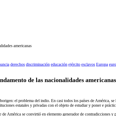
nuncia
derechos
discriminación
educación
ejército
esclavos
Europa
eur
fundamento de las nacionalidades americanas
 aborigen: el problema del indio. En casi todos los países de América, 
tituciones estatales y privadas con el objeto de estudiar y poner e prácti
e de América se convirtió en elemento generador de contradicciones y p