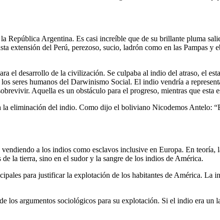
a República Argentina. Es casi increíble que de su brillante pluma sali
a extensión del Perú, perezoso, sucio, ladrón como en las Pampas y ebr
a el desarrollo de la civilización. Se culpaba al indio del atraso, el est
e los seres humanos del Darwinismo Social. El indio vendría a represent
sobrevivir. Aquella es un obstáculo para el progreso, mientras que esta 
a la eliminación del indio. Como dijo el boliviano Nicodemos Antelo: 
o vendiendo a los indios como esclavos inclusive en Europa. En teoría, l
de la tierra, sino en el sudor y la sangre de los indios de América.
ipales para justificar la explotación de los habitantes de América. La i
o de los argumentos sociológicos para su explotación. Si el indio era un l