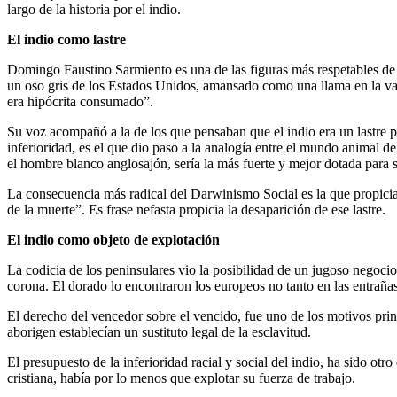
largo de la historia por el indio.
El indio como lastre
Domingo Faustino Sarmiento es una de las figuras más respetables de l
un oso gris de los Estados Unidos, amansado como una llama en la vast
era hipócrita consumado”.
Su voz acompañó a la de los que pensaban que el indio era un lastre par
inferioridad, es el que dio paso a la analogía entre el mundo animal d
el hombre blanco anglosajón, sería la más fuerte y mejor dotada para 
La consecuencia más radical del Darwinismo Social es la que propici
de la muerte”. Es frase nefasta propicia la desaparición de ese lastre.
El indio como objeto de explotación
La codicia de los peninsulares vio la posibilidad de un jugoso negoci
corona. El dorado lo encontraron los europeos no tanto en las entrañas 
El derecho del vencedor sobre el vencido, fue uno de los motivos princ
aborigen establecían un sustituto legal de la esclavitud.
El presupuesto de la inferioridad racial y social del indio, ha sido otr
cristiana, había por lo menos que explotar su fuerza de trabajo.