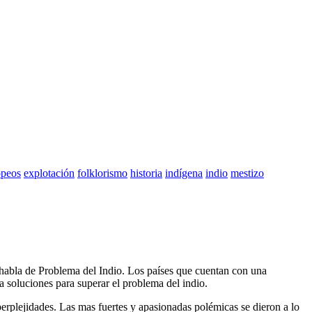
opeos
explotación
folklorismo
historia
indígena
indio
mestizo
se habla de Problema del Indio. Los países que cuentan con una
ca soluciones para superar el problema del indio.
erplejidades. Las mas fuertes y apasionadas polémicas se dieron a lo