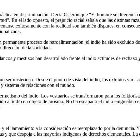
ráctica en discriminación. Decía Cicerón que “El hombre se diferencia 
irtud”. En el lado opuesto, el prejuicio racial señala que las distintas
frentarse exitosamente con la realidad son también dispares, en consecue
cionalizada.
 en permanente proceso de retroalimentación, el indio ha sido excluido d
la dirección de la sociedad.
blancos y mestizos han desarrollado frente al indio actitudes de rechazo 
er misterioso. Desde el punto de vista del indio, los extraños y misteri
 y sistema de relaciones con el mundo.
hermetismo del indio. Los vestuarios se transformaron para los folkloris
ertido al indio en objeto de turismo. No ha escapado el indio enigmático
.
 y el llamamiento a la consideración es reemplazado por la denuncia. Y l
as y que despoja a las mayorías indígenas de derechos elementales. La 