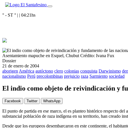
° - ST
° |
|
04:21
hs
Asentamiento mapuche en Esquel, Chubut
Crédito: Ivana Fux
Dossier
21 de enero de 2004
aborigen
América
autóctono
clero
colonias
conquista
Darwinismo
de
nacionalismo
Perú
precolombinas
prejuicio
raza
Sarmiento
sociedad
El indio como objeto de reivindicación y 
Facebook
Twitter
WhatsApp
El punto de partida en ese marco, el es planteo histórico respecto del
substancial población de raza indígena en su territorio, han creado ins
Desde que los europeos desembarcaron en este continente, el habitant