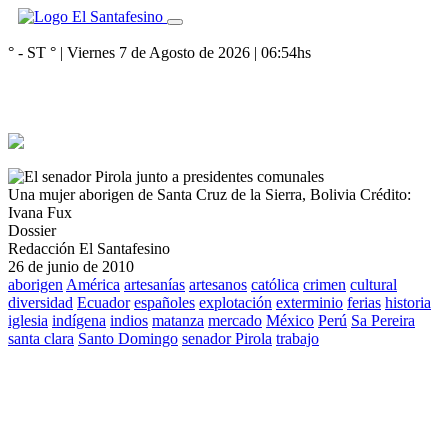
° - ST
° |
Viernes 7 de Agosto de 2026
|
06:54
hs
Una mujer aborigen de Santa Cruz de la Sierra, Bolivia
Crédito:
Ivana Fux
Dossier
Redacción El Santafesino
26 de junio de 2010
aborigen
América
artesanías
artesanos
católica
crimen
cultural
diversidad
Ecuador
españoles
explotación
exterminio
ferias
historia
iglesia
indígena
indios
matanza
mercado
México
Perú
Sa Pereira
santa clara
Santo Domingo
senador Pirola
trabajo