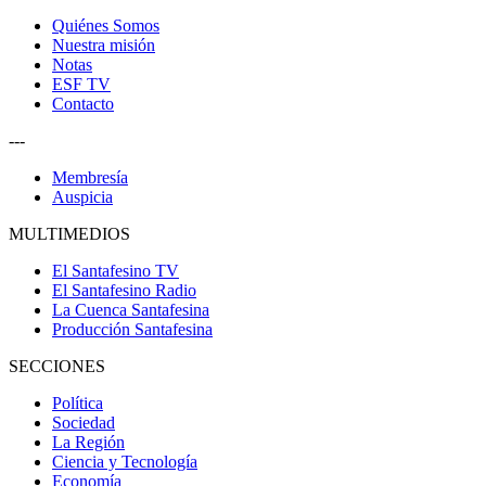
Quiénes Somos
Nuestra misión
Notas
ESF TV
Contacto
---
Membresía
Auspicia
MULTIMEDIOS
El Santafesino TV
El Santafesino Radio
La Cuenca Santafesina
Producción Santafesina
SECCIONES
Política
Sociedad
La Región
Ciencia y Tecnología
Economía