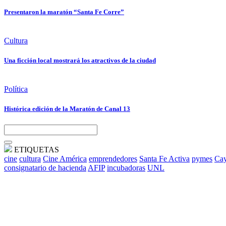
Presentaron la maratón “Santa Fe Corre”
Cultura
Una ficción local mostrará los atractivos de la ciudad
Política
Histórica edición de la Maratón de Canal 13
ETIQUETAS
cine
cultura
Cine América
emprendedores
Santa Fe Activa
pymes
Cay
consignatario de hacienda
AFIP
incubadoras
UNL