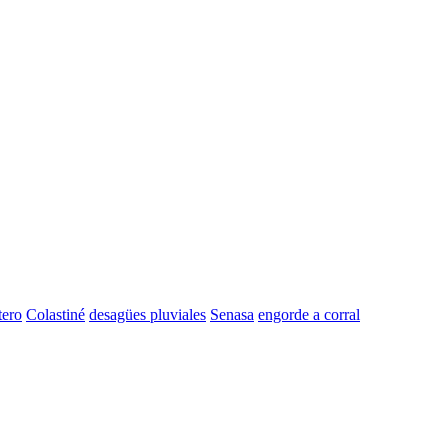
tero
Colastiné
desagües pluviales
Senasa
engorde a corral