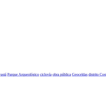
astá
Parque Arqueológico
ciclovía
obra pública
Geoceldas
distrito Cos