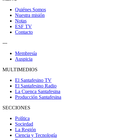
Quiénes Somos
Nuestra misión
Notas
ESF TV
Contacto
---
Membresía
Auspicia
MULTIMEDIOS
El Santafesino TV
El Santafesino Radio
La Cuenca Santafesina
Producción Santafesina
SECCIONES
Política
Sociedad
La Región
Ciencia y Tecnología