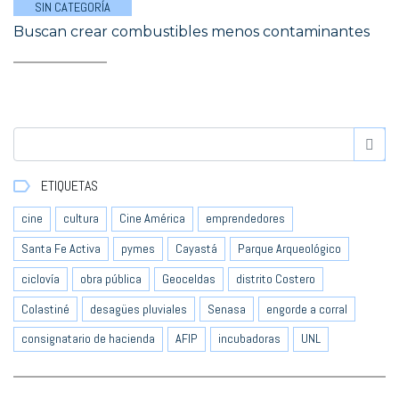
SIN CATEGORÍA
Buscan crear combustibles menos contaminantes
ETIQUETAS
cine
cultura
Cine América
emprendedores
Santa Fe Activa
pymes
Cayastá
Parque Arqueológico
ciclovía
obra pública
Geoceldas
distrito Costero
Colastiné
desagües pluviales
Senasa
engorde a corral
consignatario de hacienda
AFIP
incubadoras
UNL