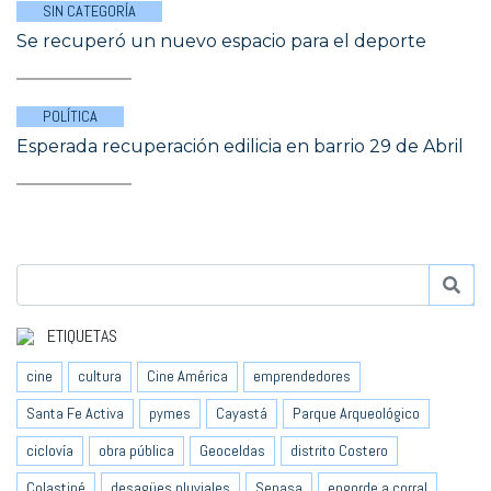
SIN CATEGORÍA
Se recuperó un nuevo espacio para el deporte
POLÍTICA
Esperada recuperación edilicia en barrio 29 de Abril
ETIQUETAS
cine
cultura
Cine América
emprendedores
Santa Fe Activa
pymes
Cayastá
Parque Arqueológico
ciclovía
obra pública
Geoceldas
distrito Costero
Colastiné
desagües pluviales
Senasa
engorde a corral