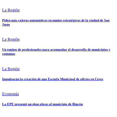
La Región
Piden más cajeros automáticos en puntos estratégicos de la ciudad de San
Justo
La Región
Un equipo de profesionales para acompañar el desarrollo de municipios y
comunas
La Región
Impulsarán la creación de una Escuela Municipal de oficios en Ceres
Economía
La EPE presentó un plan obras al municipio de Rincón