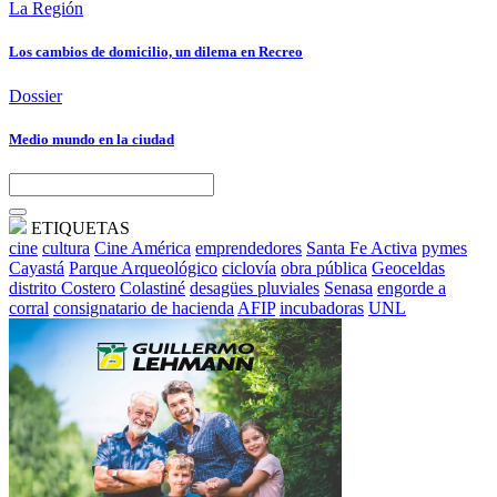
La Región
Los cambios de domicilio, un dilema en Recreo
Dossier
Medio mundo en la ciudad
ETIQUETAS
cine
cultura
Cine América
emprendedores
Santa Fe Activa
pymes
Cayastá
Parque Arqueológico
ciclovía
obra pública
Geoceldas
distrito Costero
Colastiné
desagües pluviales
Senasa
engorde a
corral
consignatario de hacienda
AFIP
incubadoras
UNL