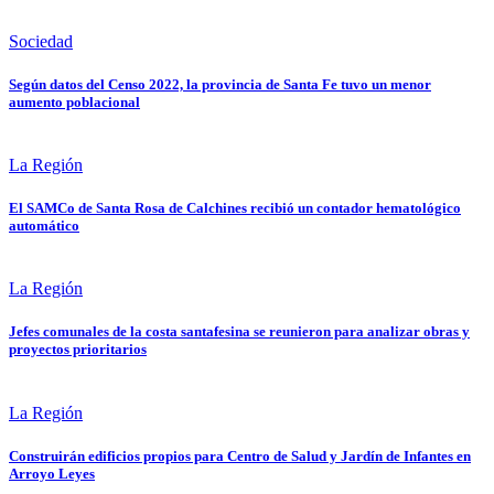
Sociedad
Según datos del Censo 2022, la provincia de Santa Fe tuvo un menor
aumento poblacional
La Región
El SAMCo de Santa Rosa de Calchines recibió un contador hematológico
automático
La Región
Jefes comunales de la costa santafesina se reunieron para analizar obras y
proyectos prioritarios
La Región
Construirán edificios propios para Centro de Salud y Jardín de Infantes en
Arroyo Leyes