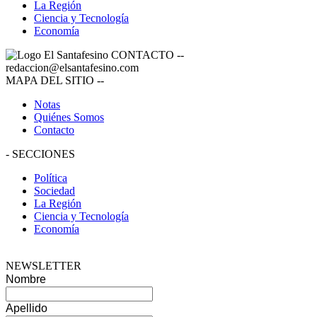
La Región
Ciencia y Tecnología
Economía
CONTACTO
--
redaccion@elsantafesino.com
MAPA DEL SITIO
--
Notas
Quiénes Somos
Contacto
-
SECCIONES
Política
Sociedad
La Región
Ciencia y Tecnología
Economía
NEWSLETTER
Nombre
Apellido