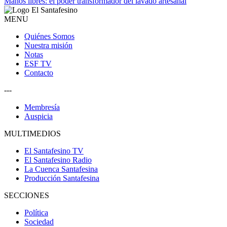
Manos libres: el poder transformador del lavado artesanal
MENU
Quiénes Somos
Nuestra misión
Notas
ESF TV
Contacto
---
Membresía
Auspicia
MULTIMEDIOS
El Santafesino TV
El Santafesino Radio
La Cuenca Santafesina
Producción Santafesina
SECCIONES
Política
Sociedad