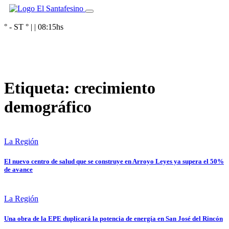
° - ST
° |
|
08:15
hs
Etiqueta:
crecimiento
demográfico
La Región
El nuevo centro de salud que se construye en Arroyo Leyes ya supera el 50%
de avance
La Región
Una obra de la EPE duplicará la potencia de energía en San José del Rincón