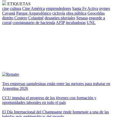
ETIQUETAS
cine
cultura
Cine América
emprendedores
Santa Fe Activa
pymes
Cayastá
Parque Arqueológico
ciclovía
obra pública
Geoceldas
distrito Costero
Colastiné
desagües pluviales
Senasa
engorde a
corral
consignatario de hacienda
AFIP
incubadoras
UNL
Tres empresas santafesinas están entre las mejores para trabajar en
Argentina 2026
CCU impulsa el progreso de los jóvenes con formación y
oportunidades laborales en todo el país
El Día Internacional del Champagne rinde homenaje a una de las
bebidas más emblemáticas del mundo