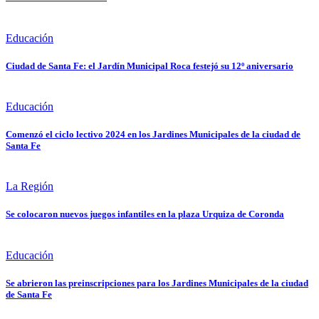
Educación
Ciudad de Santa Fe: el Jardín Municipal Roca festejó su 12º aniversario
Educación
Comenzó el ciclo lectivo 2024 en los Jardines Municipales de la ciudad de
Santa Fe
La Región
Se colocaron nuevos juegos infantiles en la plaza Urquiza de Coronda
Educación
Se abrieron las preinscripciones para los Jardines Municipales de la ciudad
de Santa Fe