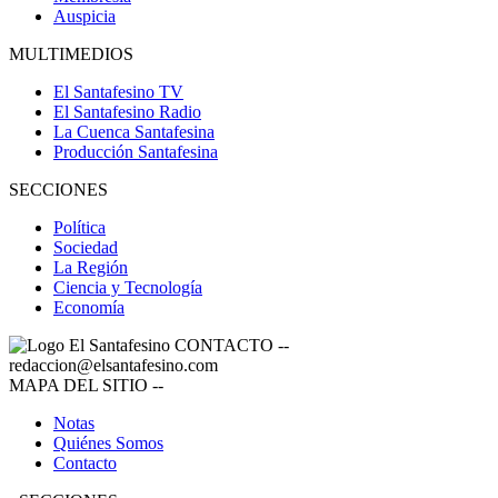
Auspicia
MULTIMEDIOS
El Santafesino TV
El Santafesino Radio
La Cuenca Santafesina
Producción Santafesina
SECCIONES
Política
Sociedad
La Región
Ciencia y Tecnología
Economía
CONTACTO
--
redaccion@elsantafesino.com
MAPA DEL SITIO
--
Notas
Quiénes Somos
Contacto