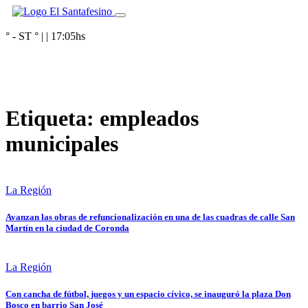
° - ST
° |
|
17:05
hs
Etiqueta:
empleados
municipales
La Región
Avanzan las obras de refuncionalización en una de las cuadras de calle San
Martín en la ciudad de Coronda
La Región
Con cancha de fútbol, juegos y un espacio cívico, se inauguró la plaza Don
Bosco en barrio San José