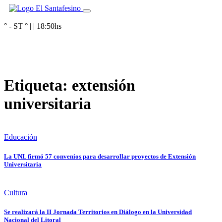
° - ST
° |
|
18:50
hs
Etiqueta:
extensión
universitaria
Educación
La UNL firmó 57 convenios para desarrollar proyectos de Extensión
Universitaria
Cultura
Se realizará la II Jornada Territorios en Diálogo en la Universidad
Nacional del Litoral