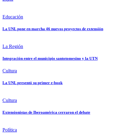
Educación
La UNL pone en marcha 46 nuevos proyectos de extensión
La Región
Integración entre el municipio santotomesino y la UTN
Cultura
La UNL presentó su primer e-book
Cultura
Extensionistas de Iberoamérica cerraron el debate
Política