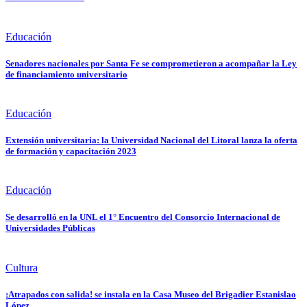
Educación
Senadores nacionales por Santa Fe se comprometieron a acompañar la Ley
de financiamiento universitario
Educación
Extensión universitaria: la Universidad Nacional del Litoral lanza la oferta
de formación y capacitación 2023
Educación
Se desarrolló en la UNL el 1° Encuentro del Consorcio Internacional de
Universidades Públicas
Cultura
¡Atrapados con salida! se instala en la Casa Museo del Brigadier Estanislao
López