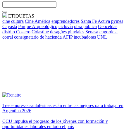
ETIQUETAS
cine
cultura
Cine América
emprendedores
Santa Fe Activa
pymes
Cayastá
Parque Arqueológico
ciclovía
obra pública
Geoceldas
distrito Costero
Colastiné
desagües pluviales
Senasa
engorde a
corral
consignatario de hacienda
AFIP
incubadoras
UNL
Tres empresas santafesinas están entre las mejores para trabajar en
Argentina 2026
CCU impulsa el progreso de los jóvenes con formación y
oportunidades laborales en todo el país