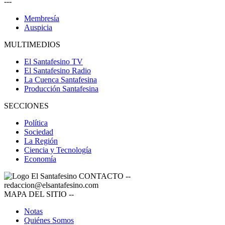
---
Membresía
Auspicia
MULTIMEDIOS
El Santafesino TV
El Santafesino Radio
La Cuenca Santafesina
Producción Santafesina
SECCIONES
Política
Sociedad
La Región
Ciencia y Tecnología
Economía
CONTACTO
--
redaccion@elsantafesino.com
MAPA DEL SITIO
--
Notas
Quiénes Somos