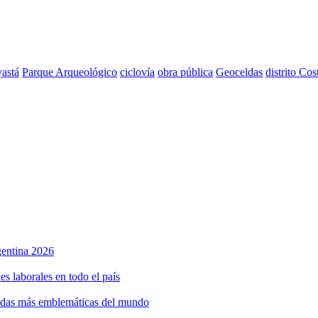
astá
Parque Arqueológico
ciclovía
obra pública
Geoceldas
distrito Cos
rgentina 2026
s laborales en todo el país
bidas más emblemáticas del mundo