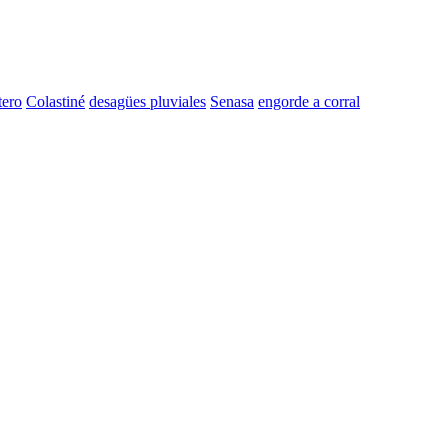
tero
Colastiné
desagües pluviales
Senasa
engorde a corral