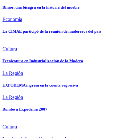
Rimor, una bisagra en la historia del mueble
Economía
La CIMAE participó de la reunión de madereros del país
Cultura
Tecnicatura en Industrialización de la Madera
La Región
EXPODEMA ingresa en la cuenta regresiva
La Región
Rumbo a Expodema 2007
Cultura