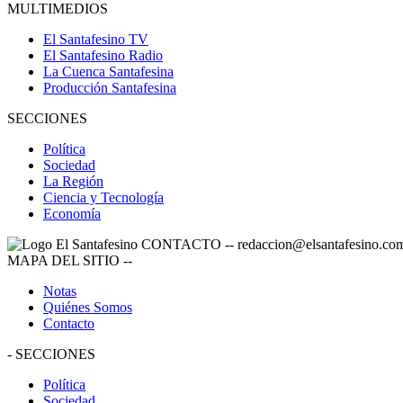
MULTIMEDIOS
El Santafesino TV
El Santafesino Radio
La Cuenca Santafesina
Producción Santafesina
SECCIONES
Política
Sociedad
La Región
Ciencia y Tecnología
Economía
CONTACTO
--
redaccion@elsantafesino.co
MAPA DEL SITIO
--
Notas
Quiénes Somos
Contacto
-
SECCIONES
Política
Sociedad