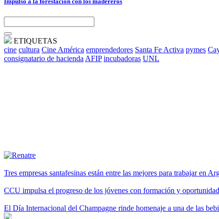
Impulso a la forestación con los madereros
ETIQUETAS
cine
cultura
Cine América
emprendedores
Santa Fe Activa
pymes
Cay
consignatario de hacienda
AFIP
incubadoras
UNL
Tres empresas santafesinas están entre las mejores para trabajar en A
CCU impulsa el progreso de los jóvenes con formación y oportunidade
El Día Internacional del Champagne rinde homenaje a una de las be