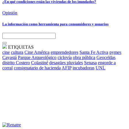
¿En qué condiciones están las viviendas de los inundados?
Opinión
La información como herramienta para consumidores y usuarios
ETIQUETAS
cine
cultura
Cine América
emprendedores
Santa Fe Activa
pymes
Cayastá
Parque Arqueológico
ciclovía
obra pública
Geoceldas
distrito Costero
Colastiné
desagües pluviales
Senasa
engorde a
corral
consignatario de hacienda
AFIP
incubadoras
UNL