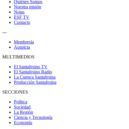
Quiénes Somos
Nuestra misión
Notas
ESF TV
Contacto
---
Membresía
Auspicia
MULTIMEDIOS
El Santafesino TV
El Santafesino Radio
La Cuenca Santafesina
Producción Santafesina
SECCIONES
Política
Sociedad
La Región
Ciencia y Tecnología
Economía