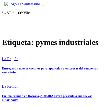
° - ST
° |
|
06:35
hs
Etiqueta:
pymes industriales
La Región
Entregaron nuevos créditos para apuntalar a empresas del centro sur
santafesino
La Región
En una reunión en Rosario, ADIMRA Joven presentó a sus nuevas
autoridades