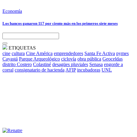
Economía
Los bancos ganaron 117 por ciento más en los primeros siete meses
ETIQUETAS
cine
cultura
Cine América
emprendedores
Santa Fe Activa
pymes
Cayastá
Parque Arqueológico
ciclovía
obra pública
Geoceldas
distrito Costero
Colastiné
desagües pluviales
Senasa
engorde a
corral
consignatario de hacienda
AFIP
incubadoras
UNL