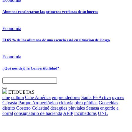
Economía
Alumnos recolectaron las primeras verduras de su huerta
Economía
El 65 % de los alumnos de una escuela está en situación de riesgo
Economía
¿Qué nos dejó la Convertibilidad?
ETIQUETAS
cine
cultura
Cine América
emprendedores
Santa Fe Activa
pymes
Cayastá
Parque Arqueológico
ciclovía
obra pública
Geoceldas
distrito Costero
Colastiné
desagües pluviales
Senasa
engorde a
corral
consignatario de hacienda
AFIP
incubadoras
UNL