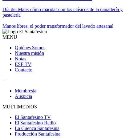
Día del Mate: cómo maridar con los clásicos de la panadería y
pastelería
Manos libres: el poder transformador del lavado artesanal
MENU
Quiénes Somos
Nuestra misión
Notas
ESF TV
Contacto
---
Membresía
Auspicia
MULTIMEDIOS
El Santafesino TV
El Santafesino Radio
La Cuenca Santafesina
Producción Santafesina