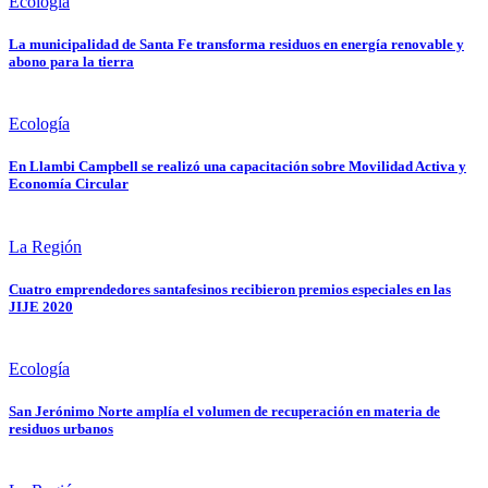
Ecología
La municipalidad de Santa Fe transforma residuos en energía renovable y
abono para la tierra
Ecología
En Llambi Campbell se realizó una capacitación sobre Movilidad Activa y
Economía Circular
La Región
Cuatro emprendedores santafesinos recibieron premios especiales en las
JIJE 2020
Ecología
San Jerónimo Norte amplía el volumen de recuperación en materia de
residuos urbanos