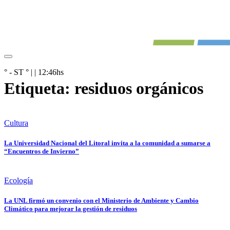
° - ST
° |
|
12:46
hs
Etiqueta:
residuos orgánicos
Cultura
La Universidad Nacional del Litoral invita a la comunidad a sumarse a
“Encuentros de Invierno”
Ecología
La UNL firmó un convenio con el Ministerio de Ambiente y Cambio
Climático para mejorar la gestión de residuos