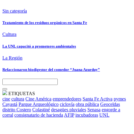
Sin categoría
Tratamiento de los residuos orgánicos en Santa Fe
Cultura
La UNL capacitó a promotores ambientales
La Región
Refaccionaron biodigestor del comedor “Juana Azurduy”
ETIQUETAS
cine
cultura
Cine América
emprendedores
Santa Fe Activa
pymes
Cayastá
Parque Arqueológico
ciclovía
obra pública
Geoceldas
distrito Costero
Colastiné
desagües pluviales
Senasa
engorde a
corral
consignatario de hacienda
AFIP
incubadoras
UNL