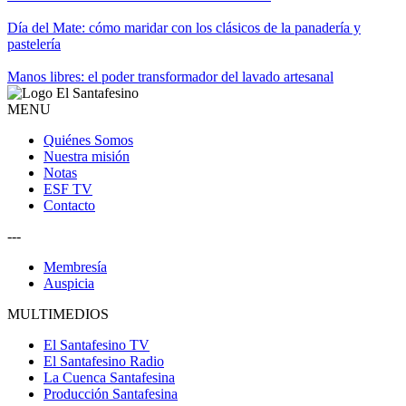
Día del Mate: cómo maridar con los clásicos de la panadería y
pastelería
Manos libres: el poder transformador del lavado artesanal
MENU
Quiénes Somos
Nuestra misión
Notas
ESF TV
Contacto
---
Membresía
Auspicia
MULTIMEDIOS
El Santafesino TV
El Santafesino Radio
La Cuenca Santafesina
Producción Santafesina