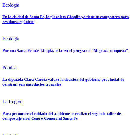
Ecología
En la ciudad de Santa Fe, la plazoleta Chaplin ya tiene su compostera para
residuos orgánicos
Ecología
Por una Santa Fe más Limpia, se lanzó el programa “Mi plaza composta”
Política
La diputada Clara García valoró la decisión del gobierno provincial de
construir seis gasoductos troncales
La Región
Para promover el cuidado del ambiente se realizó el segundo taller de
compostaje en el Centro Comercial Santa Fe